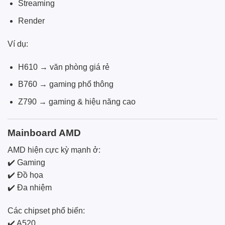
Streaming
Render
Ví dụ:
H610 → văn phòng giá rẻ
B760 → gaming phổ thông
Z790 → gaming & hiệu năng cao
Mainboard AMD
AMD hiện cực kỳ mạnh ở:
✔️ Gaming
✔️ Đồ họa
✔️ Đa nhiệm
Các chipset phổ biến:
✔️ A520