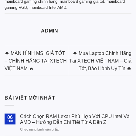
mainboard gaming chính hãng
,
mainboard gaming giá tốt
,
mainboard
gaming RGB
,
mainboard Intel AMD
.
ADMIN
🔥 MÀN HÌNH MSI GIÁ TỐT
🔥 Mua Laptop Chính Hãng
– CHÍNH HÃNG TẠI XTECH
Tại XTECH VIỆT NAM – Giá
VIỆT NAM 🔥
Tốt, Bảo Hành Uy Tín 🔥
BÀI VIẾT MỚI NHẤT
Cách Chọn RAM Lexar Phù Hợp Với CPU Intel Và
06
Th8
AMD – Hướng Dẫn Chi Tiết Từ A Đến Z
ở
Chức năng bình luận bị tắt
Cách