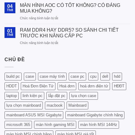
Chọn
MÀN HÌNH AOC CÓ TỐT KHÔNG? CÓ ĐÁNG
04
RAM
Th8
MUA KHÔNG?
Lexar
ở
Chức năng bình luận bị tắt
Phù
MÀN
Hợp
HÌNH
Với
RAM DDR4 HAY DDR5? SO SÁNH CHI TIẾT
01
AOC
CPU
Th8
TRƯỚC KHI NÂNG CẤP PC
CÓ
Intel
ở
Chức năng bình luận bị tắt
TỐT
Và
RAM
KHÔNG?
AMD
DDR4
CÓ
–
HAY
CHỦ ĐỀ
ĐÁNG
Hướng
DDR5?
MUA
Dẫn
SO
KHÔNG?
Chi
SÁNH
Tiết
build pc
case
case máy tính
case pc
cpu
dell
hdd
CHI
Từ
TIẾT
A
HDDT
Hoá Đơn Điện Tử
Hoá đơn
hoá đơn điện tử
HĐĐT
TRƯỚC
Đến
KHI
laptop
linh kiện pc
lắp đặt pc
lựa chọn case
Z
NÂNG
CẤP
lựa chọn mainboard
macbook
Mainboard
PC
mainboard ASUS MSI Gigabyte
mainboard Gigabyte chính hãng
microsoft 365
màn hình gaming MSI
màn hình MSI 144Hz
màn hình MSI chính hãng
màn hình MSI giá tốt