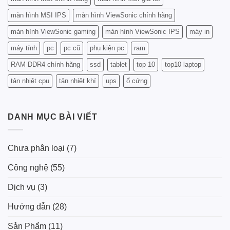
màn hình MSI IPS
màn hình ViewSonic chính hãng
màn hình ViewSonic gaming
màn hình ViewSonic IPS
máy in
máy tính
pc
pc cũ
phụ kiện pc
ram
RAM DDR4 chính hãng
ssd
tablet
top 10
top10 laptop
tản nhiệt cpu
tản nhiệt khí
ups
ổ cứng
DANH MỤC BÀI VIẾT
Chưa phân loại
(7)
Công nghệ
(55)
Dịch vụ
(3)
Hướng dẫn
(28)
Sản Phẩm
(11)