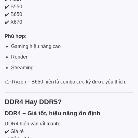
✔️ B550
✔️ B650
✔️ X670
Phù hợp:
Gaming hiệu năng cao
Render
Streaming
👉 Ryzen + B650 hiện là combo cực kỳ được yêu thích.
DDR4 Hay DDR5?
DDR4 – Giá tốt, hiệu năng ổn định
DDR4 hiện vẫn rất mạnh:
✔️ Giá rẻ