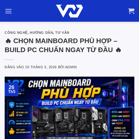
Bỏ
qua
nội
dung
CÔNG NGHỆ
,
HƯỚNG DẪN
,
TƯ VẤN
🔥 CHỌN MAINBOARD PHÙ HỢP –
BUILD PC CHUẨN NGAY TỪ ĐẦU 🔥
ĐĂNG VÀO
26 THÁNG 5, 2026
BỞI
ADMIN
26
Th5