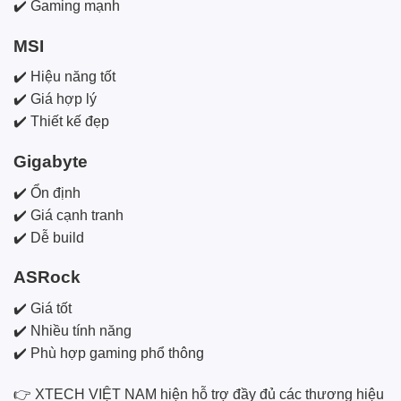
✔️ Gaming mạnh
MSI
✔️ Hiệu năng tốt
✔️ Giá hợp lý
✔️ Thiết kế đẹp
Gigabyte
✔️ Ổn định
✔️ Giá cạnh tranh
✔️ Dễ build
ASRock
✔️ Giá tốt
✔️ Nhiều tính năng
✔️ Phù hợp gaming phổ thông
👉 XTECH VIỆT NAM hiện hỗ trợ đầy đủ các thương hiệu