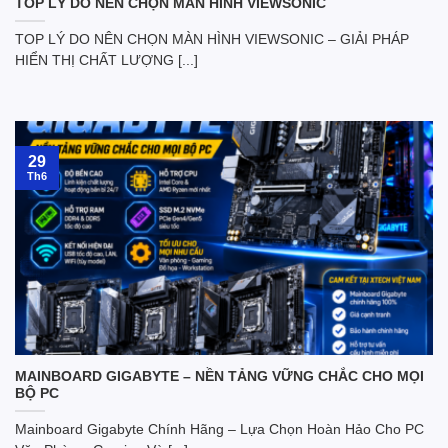
TOP LÝ DO NÊN CHỌN MÀN HÌNH VIEWSONIC
TOP LÝ DO NÊN CHỌN MÀN HÌNH VIEWSONIC – GIẢI PHÁP
HIỂN THỊ CHẤT LƯỢNG [...]
29
Th6
MAINBOARD GIGABYTE – NỀN TẢNG VỮNG CHẮC CHO MỌI
BỘ PC
Mainboard Gigabyte Chính Hãng – Lựa Chọn Hoàn Hảo Cho PC