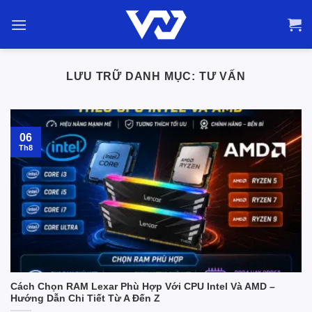
Bỏ
qua
nội
dung
LƯU TRỮ DANH MỤC:
TƯ VẤN
06
Th8
Cách Chọn RAM Lexar Phù Hợp Với CPU Intel Và AMD –
Hướng Dẫn Chi Tiết Từ A Đến Z