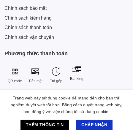
Chính sách bảo mật
Chính sách kiểm hàng
Chính sách thanh toán
Chính sách vận chuyển
Phương thức thanh toán
Banking
QR code
Tiền mặt
Trả góp
Trang web này sử dụng cookie để mang đến cho bạn trải
Công Ty TNHH Công Nghệ Sáng Tạo Xtech Việt Nam
nghiệm duyệt web tốt hơn. Bằng cách duyệt trang web này,
38 Đường Số 9 , Khu đô thị Vạn Phúc, Phường Hiệp Bình, Thành
bạn đồng ý với việc chúng tôi sử dụng cookie.
phố Hồ Chí Minh, Việt Nam.
Chat hỗ trợ
2023 © Bản quyền Sở hữu thuộc Xtech Việt Nam
THÊM THÔNG TIN
CHẤP NHẬN