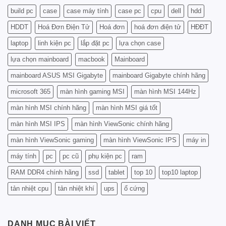
Chi
SÁNH
Tiết
build pc
case
case máy tính
case pc
cpu
dell
hdd
CHI
Từ
TIẾT
A
HDDT
Hoá Đơn Điện Tử
Hoá đơn
hoá đơn điện tử
HĐĐT
TRƯỚC
Đến
KHI
laptop
linh kiện pc
lắp đặt pc
lựa chọn case
Z
NÂNG
CẤP
lựa chọn mainboard
macbook
Mainboard
PC
mainboard ASUS MSI Gigabyte
mainboard Gigabyte chính hãng
microsoft 365
màn hình gaming MSI
màn hình MSI 144Hz
màn hình MSI chính hãng
màn hình MSI giá tốt
màn hình MSI IPS
màn hình ViewSonic chính hãng
màn hình ViewSonic gaming
màn hình ViewSonic IPS
máy in
máy tính
pc
pc cũ
phụ kiện pc
ram
RAM DDR4 chính hãng
ssd
tablet
top 10
top10 laptop
tản nhiệt cpu
tản nhiệt khí
ups
ổ cứng
DANH MỤC BÀI VIẾT