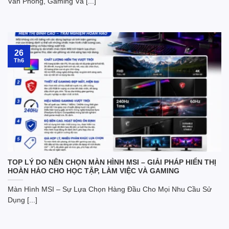
Văn Phòng, Gaming Và [...]
26
Th6
TOP LÝ DO NÊN CHỌN MÀN HÌNH MSI – GIẢI PHÁP HIỂN THỊ
HOÀN HẢO CHO HỌC TẬP, LÀM VIỆC VÀ GAMING
Màn Hình MSI – Sự Lựa Chọn Hàng Đầu Cho Mọi Nhu Cầu Sử
Dụng [...]