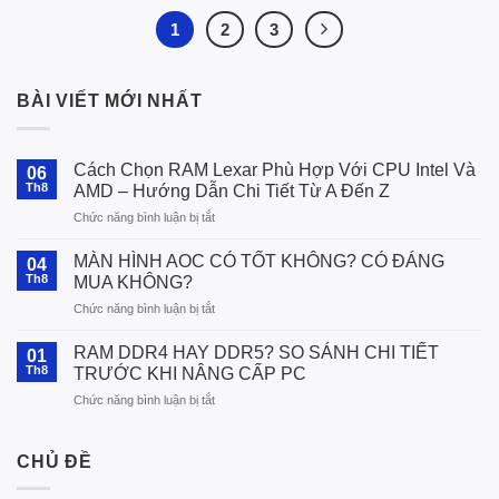
1
2
3
BÀI VIẾT MỚI NHẤT
Cách Chọn RAM Lexar Phù Hợp Với CPU Intel Và
06
Th8
AMD – Hướng Dẫn Chi Tiết Từ A Đến Z
ở
Chức năng bình luận bị tắt
Cách
Chọn
MÀN HÌNH AOC CÓ TỐT KHÔNG? CÓ ĐÁNG
04
RAM
Th8
MUA KHÔNG?
Lexar
ở
Chức năng bình luận bị tắt
Phù
MÀN
Hợp
HÌNH
Với
RAM DDR4 HAY DDR5? SO SÁNH CHI TIẾT
01
AOC
CPU
Th8
TRƯỚC KHI NÂNG CẤP PC
CÓ
Intel
ở
Chức năng bình luận bị tắt
TỐT
Và
RAM
KHÔNG?
AMD
DDR4
CÓ
–
HAY
CHỦ ĐỀ
ĐÁNG
Hướng
DDR5?
MUA
Dẫn
SO
KHÔNG?