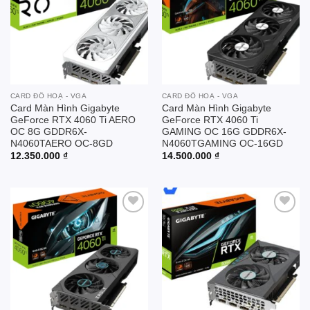
CARD ĐỒ HOẠ - VGA
CARD ĐỒ HOẠ - VGA
Card Màn Hình Gigabyte
Card Màn Hình Gigabyte
GeForce RTX 4060 Ti AERO
GeForce RTX 4060 Ti
OC 8G GDDR6X-
GAMING OC 16G GDDR6X-
N4060TAERO OC-8GD
N4060TGAMING OC-16GD
12.350.000
₫
14.500.000
₫
Add to
Add to
wishlist
wishlist