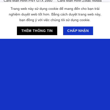
Card Màn Hình PNY GTX 1660
Card Màn Hình Zotac Nvidia
Ti 6Gb GDDR6 Dual Fan Cũ
Geforce GTX 1660 6Gb Dual
Trang web này sử dụng cookie để mang đến cho bạn trải
Fan Cũ
2.800.000
₫
2.300.000
₫
nghiệm duyệt web tốt hơn. Bằng cách duyệt trang web này,
bạn đồng ý với việc chúng tôi sử dụng cookie.
Chat hỗ trợ
THÊM THÔNG TIN
CHẤP NHẬN
Add to
Add to
wishlist
wishlist
ASUS
LINH KIỆN/PHỤ KIỆN MÁY TÍNH
VGA ASUS TUF-GTX1660-6G-
VGA Gigabyte GeForce RTX
GAMING Cũ Đẹp 90%
3050 WINDFORCE OC V2
8GB (N3050WF2OCV2-8GD)
2.500.000
₫