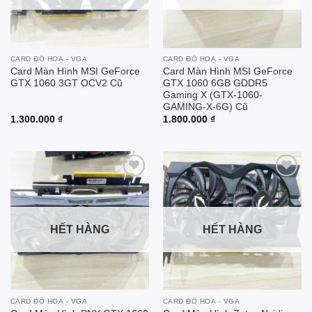
CARD ĐỒ HOẠ - VGA
CARD ĐỒ HOẠ - VGA
Card Màn Hình MSI GeForce
Card Màn Hình MSI GeForce
GTX 1060 3GT OCV2 Cũ
GTX 1060 6GB GDDR5
Gaming X (GTX-1060-
GAMING-X-6G) Cũ
1.300.000
₫
1.800.000
₫
Add to
Add to
wishlist
wishlist
HẾT HÀNG
HẾT HÀNG
CARD ĐỒ HOẠ - VGA
CARD ĐỒ HOẠ - VGA