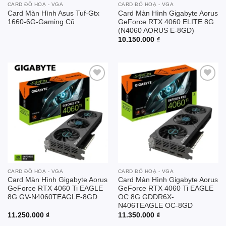
CARD ĐỒ HOẠ - VGA
CARD ĐỒ HOẠ - VGA
Card Màn Hình Asus Tuf-Gtx
Card Màn Hình Gigabyte Aorus
1660-6G-Gaming Cũ
GeForce RTX 4060 ELITE 8G
(N4060 AORUS E-8GD)
10.150.000
₫
Add to
Add to
wishlist
wishlist
CARD ĐỒ HOẠ - VGA
CARD ĐỒ HOẠ - VGA
Card Màn Hình Gigabyte Aorus
Card Màn Hình Gigabyte Aorus
GeForce RTX 4060 Ti EAGLE
GeForce RTX 4060 Ti EAGLE
8G GV-N4060TEAGLE-8GD
OC 8G GDDR6X-
N406TEAGLE OC-8GD
11.250.000
₫
11.350.000
₫