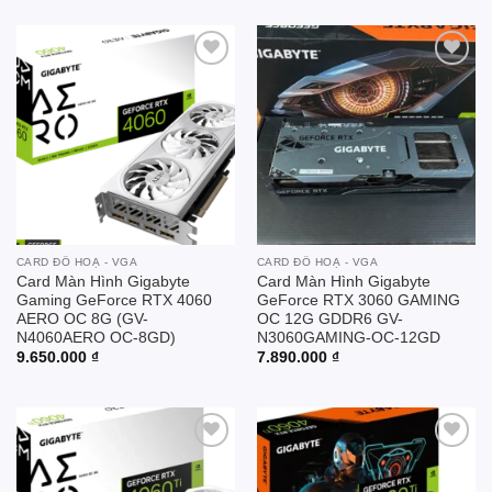
Add to
Add to
wishlist
wishlist
CARD ĐỒ HOẠ - VGA
CARD ĐỒ HOẠ - VGA
Card Màn Hình Gigabyte
Card Màn Hình Gigabyte
Gaming GeForce RTX 4060
GeForce RTX 3060 GAMING
AERO OC 8G (GV-
OC 12G GDDR6 GV-
N4060AERO OC-8GD)
N3060GAMING-OC-12GD
9.650.000
₫
7.890.000
₫
Add to
Add to
wishlist
wishlist