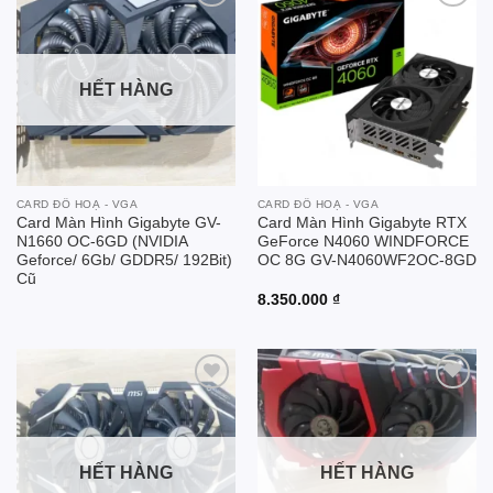
Add to
Add to
wishlist
wishlist
HẾT HÀNG
CARD ĐỒ HOẠ - VGA
CARD ĐỒ HOẠ - VGA
Card Màn Hình Gigabyte GV-
Card Màn Hình Gigabyte RTX
N1660 OC-6GD (NVIDIA
GeForce N4060 WINDFORCE
Geforce/ 6Gb/ GDDR5/ 192Bit)
OC 8G GV-N4060WF2OC-8GD
Cũ
8.350.000
₫
Add to
Add to
wishlist
wishlist
HẾT HÀNG
HẾT HÀNG