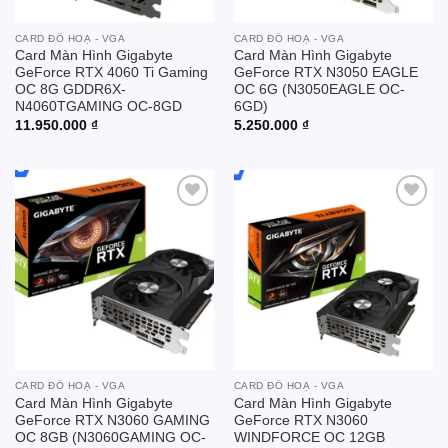
CARD ĐỒ HOẠ - VGA
CARD ĐỒ HOẠ - VGA
Card Màn Hình Gigabyte
Card Màn Hình Gigabyte
GeForce RTX 4060 Ti Gaming
GeForce RTX N3050 EAGLE
OC 8G GDDR6X-
OC 6G (N3050EAGLE OC-
N4060TGAMING OC-8GD
6GD)
11.950.000
₫
5.250.000
₫
Add to
Add to
wishlist
wishlist
CARD ĐỒ HOẠ - VGA
CARD ĐỒ HOẠ - VGA
Card Màn Hình Gigabyte
Card Màn Hình Gigabyte
GeForce RTX N3060 GAMING
GeForce RTX N3060
OC 8GB (N3060GAMING OC-
WINDFORCE OC 12GB