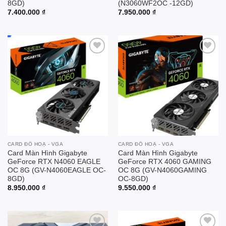
8GD)
(N3060WF2OC -12GD)
7.400.000
₫
7.950.000
₫
Add to
Add to
wishlist
wishlist
CARD ĐỒ HOẠ - VGA
CARD ĐỒ HOẠ - VGA
Card Màn Hình Gigabyte
Card Màn Hình Gigabyte
GeForce RTX N4060 EAGLE
GeForce RTX­­ 4060 GAMING
OC 8G (GV-N4060EAGLE OC-
OC 8G (GV-N4060GAMING
8GD)
OC-8GD)
8.950.000
₫
9.550.000
₫