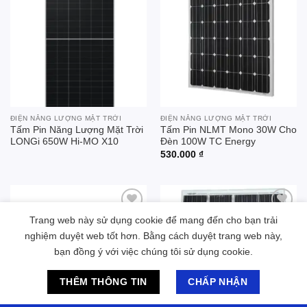
Add to
Add to
wishlist
wishlist
ĐIỆN NĂNG LƯỢNG MẶT TRỜI
ĐIỆN NĂNG LƯỢNG MẶT TRỜI
Tấm Pin Năng Lượng Mặt Trời
Tấm Pin NLMT Mono 30W Cho
LONGi 650W Hi-MO X10
Đèn 100W TC Energy
530.000
₫
Trang web này sử dụng cookie để mang đến cho bạn trải
Add to
Add to
wishlist
wishlist
nghiệm duyệt web tốt hơn. Bằng cách duyệt trang web này,
bạn đồng ý với việc chúng tôi sử dụng cookie.
Chat hỗ trợ
THÊM THÔNG TIN
CHẤP NHẬN