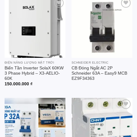
Add to
Add to
wishlist
wishlist
ĐIỆN NĂNG LƯỢNG MẶT TRỜI
SCHNEIDER ELECTRIC
Biến Tần Inverter SolaX 60KW
CB Đóng Ngắt AC 2P
3 Phase Hybrid – X3-AELIO-
Schneider 63A – Easy9 MCB
60K
EZ9F34363
150.000.000
₫
Add to
Add to
wishlist
wishlist