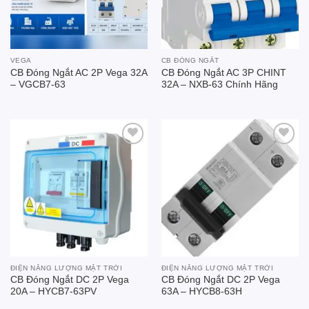
VEGA
CB ĐÓNG NGẮT
CB Đóng Ngắt AC 2P Vega 32A
CB Đóng Ngắt AC 3P CHINT
– VGCB7-63
32A – NXB-63 Chính Hãng
Add to
Add to
wishlist
wishlist
ĐIỆN NĂNG LƯỢNG MẶT TRỜI
ĐIỆN NĂNG LƯỢNG MẶT TRỜI
CB Đóng Ngắt DC 2P Vega
CB Đóng Ngắt DC 2P Vega
20A – HYCB7-63PV
63A – HYCB8-63H