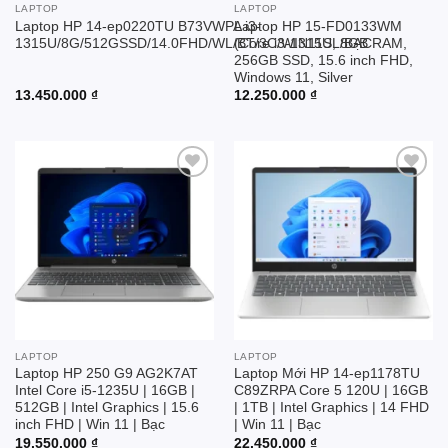
LAPTOP
LAPTOP
Laptop HP 14-ep0220TU B73VWPA i3-
Laptop HP 15-FD0133WM
1315U/8G/512GSSD/14.0FHD/WL/BT/3C/WIN11SL/BẠC
(Core i3-1315U, 8GB RAM,
256GB SSD, 15.6 inch FHD,
Windows 11, Silver
13.450.000
₫
12.250.000
₫
Add to
Add to
wishlist
wishlist
LAPTOP
LAPTOP
Laptop HP 250 G9 AG2K7AT
Laptop Mới HP 14-ep1178TU
Intel Core i5-1235U | 16GB |
C89ZRPA Core 5 120U | 16GB
512GB | Intel Graphics | 15.6
| 1TB | Intel Graphics | 14 FHD
inch FHD | Win 11 | Bạc
| Win 11 | Bạc
19.550.000
₫
22.450.000
₫