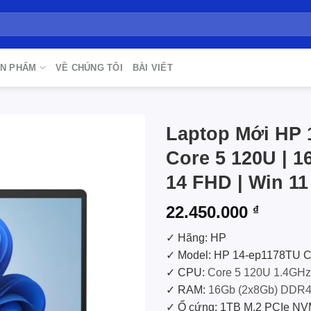
N PHẨM
VỀ CHÚNG TÔI
BÀI VIẾT
Laptop Mới HP
Core 5 120U | 16
Add to
wishlist
14 FHD | Win 11
22.450.000
₫
✓ Hãng: HP
✓ Model: HP 14-ep1178TU
✓ CPU:
Core 5 120U 1.4GHz
✓ RAM:
16Gb (2x8Gb) DDR4
✓ Ổ cứng: 1TB M.2 PCIe N