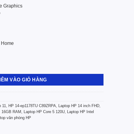
Xe Graphics
D
1 Home
ZRPA Core 5 120U | 16GB | 1TB | Intel Graphics | 14 FHD | Win 1
HÊM VÀO GIỎ HÀNG
n 11
,
HP 14-ep1178TU C89ZRPA
,
Laptop HP 14 inch FHD
,
P 16GB RAM
,
Laptop HP Core 5 120U
,
Laptop HP Intel
top văn phòng HP