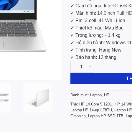
✓ Card đồ họa: Intel® Iris® 
✓ Màn hình:
14.0inch Full H
✓ Pin: 3-cell, 41 Wh Li-ion
✓ Thiết kế màu: Màu Bạc
✓ Trọng lượng: ~ 1.4 kg
✓ Hệ điều hành: Windows 1
✓ Tình trạng
Hàng New
✓ Bảo hành: 12 tháng
Laptop Mới HP 14-ep1178TU C89
T
Danh mục:
Laptop
,
HP
Thẻ:
HP 14 Core 5 120U
,
HP 14 Wi
Laptop HP 14-ep1178TU
,
Laptop H
Graphics
,
Laptop HP SSD 1TB
,
Lap