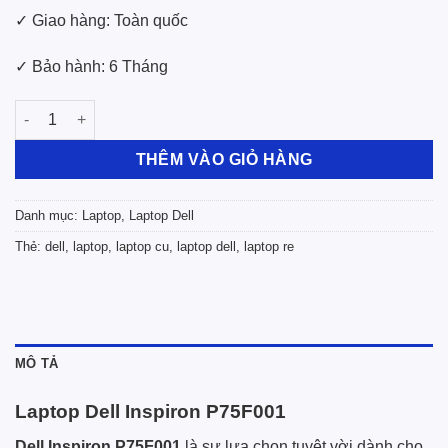
✓ Giao hàng: Toàn quốc
✓ Bảo hành: 6 Tháng
Laptop Dell Inspiron P75F001 i7-8550U/32GB DDR4/SSD 256GB
THÊM VÀO GIỎ HÀNG
Danh mục:
Laptop
,
Laptop Dell
Thẻ:
dell
,
laptop
,
laptop cu
,
laptop dell
,
laptop re
MÔ TẢ
Laptop Dell Inspiron P75F001
Dell Inspiron P75F001
là sự lựa chọn tuyệt vời dành cho