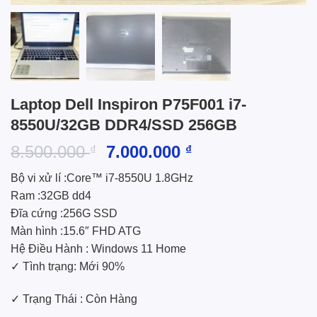
Laptop Dell Inspiron P75F001 i7-
8550U/32GB DDR4/SSD 256GB
Giá
Giá
8.500.000
7.000.000
₫
₫
gốc
hiện
Bộ vi xử lí :Core™ i7-8550U 1.8GHz
là:
tại
Ram :32GB dd4
8.500.000 ₫.
là:
Đĩa cứng :256G SSD
7.000.000 ₫.
Màn hình :15.6″ FHD ATG
Hệ Điều Hành : Windows 11 Home
✓ Tình trạng: Mới 90%
✓ Trạng Thái : Còn Hàng