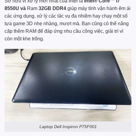
Sở hữu vi xử lý mới nhất của Intel là
Intel® Core™ i7
8550U và
Ram
32GB DDR4
giúp máy tính vận hành êm ái
các ứng dụng, xử lý các tác vụ đa nhiệm hay chạy một số
tựa game 3D nhẹ nhàng, mượt mà. Bạn cũng có thể nâng
cấp thêm RAM để đáp ứng nhu cầu công việc, giải trí vì
còn một khe trống.
Laptop Dell Inspiron P75F001