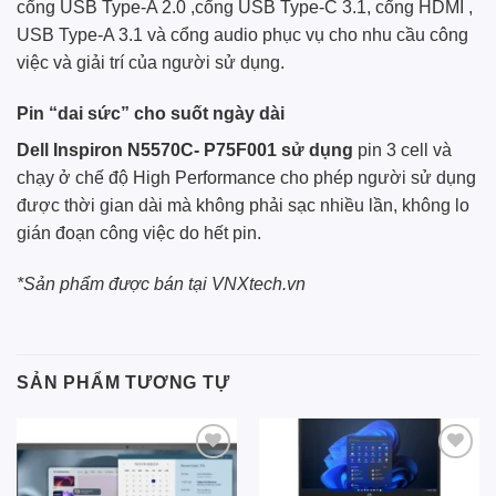
cổng USB Type-A 2.0 ,cổng USB Type-C 3.1, cổng HDMI ,
USB Type-A 3.1 và cổng audio phục vụ cho nhu cầu công
việc và giải trí của người sử dụng.
Pin “dai sức” cho suốt ngày dài
Dell
Inspiron N5570C- P75F001 sử dụng
pin 3 cell và
chạy ở chế độ High Performance cho phép người sử dụng
được thời gian dài mà không phải sạc nhiều lần, không lo
gián đoạn công việc do hết pin.
*Sản phẩm được bán tại VNXtech.vn
SẢN PHẨM TƯƠNG TỰ
Add to
Add to
wishlist
wishlist