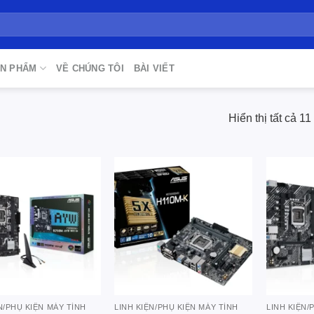
N PHẨM
VỀ CHÚNG TÔI
BÀI VIẾT
Hiển thị tất cả 11
Add to
Add to
wishlist
wishlist
N/PHỤ KIỆN MÁY TÍNH
LINH KIỆN/PHỤ KIỆN MÁY TÍNH
LINH KIỆN/