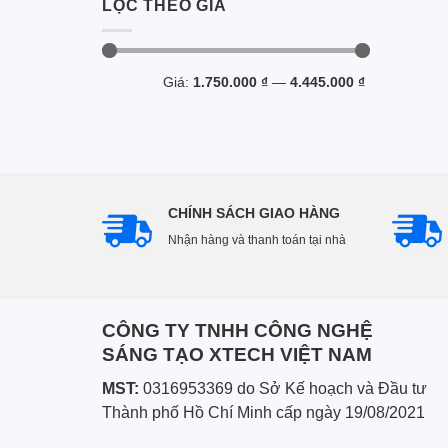
LỌC THEO GIÁ
Giá
Giá
Giá:
1.750.000 ₫
—
4.445.000 ₫
tối
tối
thiểu
đa
CHÍNH SÁCH GIAO HÀNG
Nhận hàng và thanh toán tại nhà
CÔNG TY TNHH CÔNG NGHỆ
SÁNG TẠO XTECH VIỆT NAM
MST:
0316953369 do Sở Kế hoạch và Đầu tư
Thành phố Hồ Chí Minh cấp ngày 19/08/2021