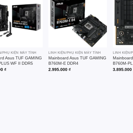
Add to
Add to
wishlist
wishlist
N/PHỤ KIỆN MÁY TÍNH
LINH KIỆN/PHỤ KIỆN MÁY TÍNH
LINH KIỆN/
ard Asus TUF GAMING
Mainboard Asus TUF GAMING
Mainboard
PLUS WF II DDR5
B760M-E DDR4
B760M-PL
00
₫
2.995.000
₫
3.895.00