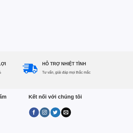
LỢI
HỖ TRỢ NHIỆT TÌNH
%
Tư vấn, giải đáp mọi thắc mắc
hẩm
Kết nối với chúng tôi