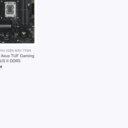
Add to
wishlist
PHỤ KIỆN MÁY TÍNH
 Asus TUF Gaming
US II DDR5
0
₫