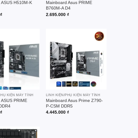
d ASUS H510M-K
Mainboard Asus PRIME
B760M-A D4
0
₫
2.695.000
₫
Add to
Add to
wishlist
wishlist
PHỤ KIỆN MÁY TÍNH
LINH KIỆN/PHỤ KIỆN MÁY TÍNH
d ASUS PRIME
Mainboard Asus Prime Z790-
 DDR4
P-CSM DDR5
0
₫
4.445.000
₫