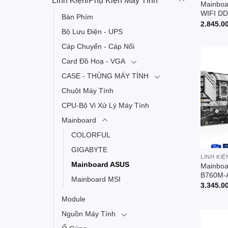
Linh Kiện/Phụ Kiện Máy Tính
Mainbo
WIFI D
Bàn Phím
2.845.0
Bộ Lưu Điện - UPS
Cáp Chuyển - Cáp Nối
Card Đồ Hoạ - VGA
CASE - THÙNG MÁY TÍNH
Chuột Máy Tính
CPU-Bộ Vi Xử Lý Máy Tính
Mainboard
COLORFUL
GIGABYTE
LINH KIỆ
Mainboard ASUS
Mainboa
B760M-A
Mainboard MSI
3.345.0
Module
Nguồn Máy Tính