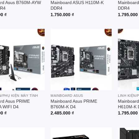
ard Asus B760M-AYW
Mainboard ASUS H110M-K
Mainboar
DR4
DDR4
DDR4
00
₫
1.750.000
₫
1.795.00
Add to
Add to
wishlist
wishlist
N/PHỤ KIỆN MÁY TÍNH
MAINBOARD ASUS
LINH KIỆN/
rd Asus PRIME
Mainboard Asus PRIME
Mainboar
 WIFI D4
B760M-K D4
H610M-K
00
₫
2.485.000
₫
1.795.00