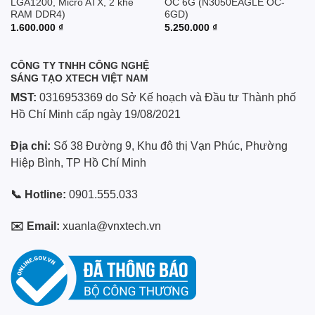
LGA1200, Micro ATX, 2 khe
OC 6G (N3050EAGLE OC-
RAM DDR4)
6GD)
1.600.000
₫
5.250.000
₫
CÔNG TY TNHH CÔNG NGHỆ
SÁNG TẠO XTECH VIỆT NAM
MST:
0316953369 do Sở Kế hoạch và Đầu tư Thành phố
Hồ Chí Minh cấp ngày 19/08/2021
Địa chỉ:
Số 38 Đường 9, Khu đô thị Vạn Phúc, Phường
Hiệp Bình, TP Hồ Chí Minh
📞 Hotline:
0901.555.033
✉️ Email:
xuanla@vnxtech.vn