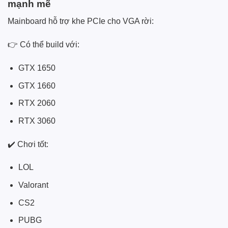
mạnh mẽ
Mainboard hỗ trợ khe PCIe cho VGA rời:
👉 Có thể build với:
GTX 1650
GTX 1660
RTX 2060
RTX 3060
✔️ Chơi tốt:
LOL
Valorant
CS2
PUBG