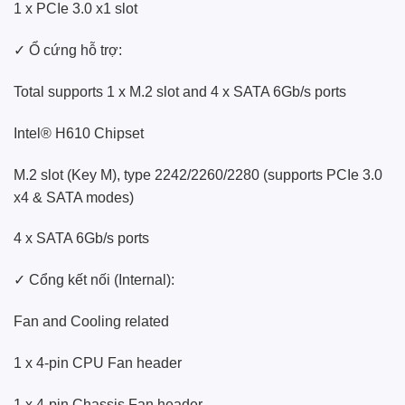
1 x PCIe 3.0 x1 slot
✓ Ổ cứng hỗ trợ:
Total supports 1 x M.2 slot and 4 x SATA 6Gb/s ports
Intel® H610 Chipset
M.2 slot (Key M), type 2242/2260/2280 (supports PCIe 3.0
x4 & SATA modes)
4 x SATA 6Gb/s ports
✓ Cổng kết nối (Internal):
Fan and Cooling related
1 x 4-pin CPU Fan header
1 x 4-pin Chassis Fan header