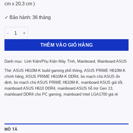
cm x 20.3 cm )
✓ Bảo hành: 36 tháng
Mainboard ASUS PRIME H610M-K DDR4 số lượng
THÊM VÀO GIỎ HÀNG
Danh mục:
Linh Kiện/Phụ Kiện Máy Tính
,
Mainboard
,
Mainboard ASUS
Thẻ:
ASUS H610M-K build gaming phổ thông
,
ASUS PRIME H610M-K
chính hãng
,
ASUS PRIME H610M-K DDR4
,
bo mạch chủ ASUS ổn
định
,
bo mạch chủ ASUS PRIME H610M-K
,
mainboard ASUS giá tốt
,
mainboard ASUS H610 DDR4
,
mainboard ASUS hỗ trợ Gen 13
,
mainboard DDR4 cho PC gaming
,
mainboard Intel LGA1700 giá rẻ
MÔ TẢ