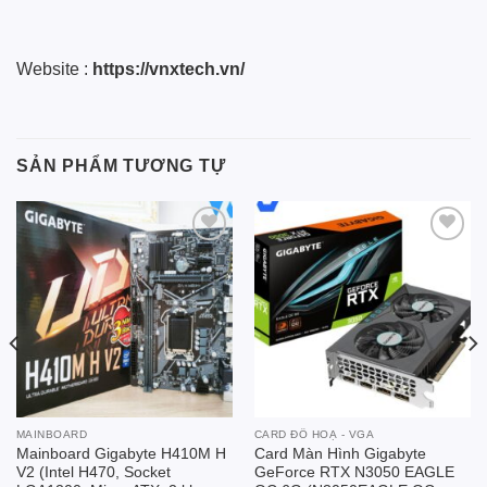
Website :
https://vnxtech.vn/
SẢN PHẨM TƯƠNG TỰ
Add to
Add to
wishlist
wishlist
MAINBOARD
CARD ĐỒ HOẠ - VGA
Mainboard Gigabyte H410M H
Card Màn Hình Gigabyte
V2 (Intel H470, Socket
GeForce RTX N3050 EAGLE