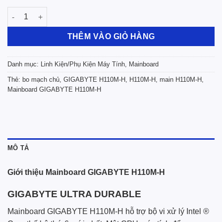
Mainboard Gigabyte H110M-H số lượng
THÊM VÀO GIỎ HÀNG
Danh mục:
Linh Kiện/Phụ Kiện Máy Tính
,
Mainboard
Thẻ:
bo mạch chủ
,
GIGABYTE H110M-H
,
H110M-H
,
main H110M-H
,
Mainboard GIGABYTE H110M-H
MÔ TẢ
Giới thiệu Mainboard GIGABYTE H110M-H
GIGABYTE ULTRA DURABLE
Mainboard GIGABYTE H110M-H hỗ trợ bộ vi xử lý Intel ®