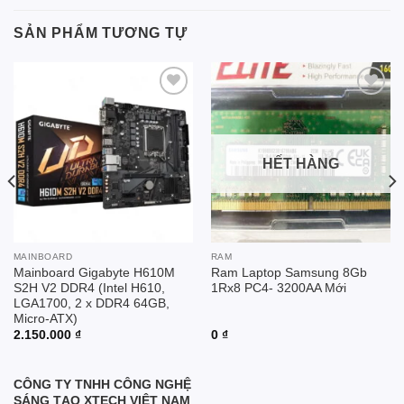
SẢN PHẨM TƯƠNG TỰ
Add to
Add to
wishlist
wishlist
HẾT HÀNG
MAINBOARD
RAM
Mainboard Gigabyte H610M
Ram Laptop Samsung 8Gb
S2H V2 DDR4 (Intel H610,
1Rx8 PC4- 3200AA Mới
LGA1700, 2 x DDR4 64GB,
Micro-ATX)
2.150.000
₫
0
₫
CÔNG TY TNHH CÔNG NGHỆ
SÁNG TẠO XTECH VIỆT NAM