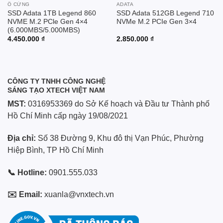
Ổ CỨNG
ADATA
SSD Adata 1TB Legend 860
SSD Adata 512GB Legend 710
NVME M.2 PCle Gen 4×4
NVMe M.2 PCIe Gen 3×4
(6.000MBS/5.000MBS)
4.450.000
₫
2.850.000
₫
CÔNG TY TNHH CÔNG NGHỆ
SÁNG TẠO XTECH VIỆT NAM
MST:
0316953369 do Sở Kế hoạch và Đầu tư Thành phố
Hồ Chí Minh cấp ngày 19/08/2021
Địa chỉ:
Số 38 Đường 9, Khu đô thị Vạn Phúc, Phường
Hiệp Bình, TP Hồ Chí Minh
📞 Hotline:
0901.555.033
✉️ Email:
xuanla@vnxtech.vn