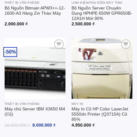
THIẾT BỊ VĂN PHÒNG
LINH KIỆN/PHỤ KIỆN MÁY TÍNH
Bộ Nguồn Bitmain APW3++-12-
Bộ Nguồn Server Chuyên
1600-A3 Hàng Zin Tháo Máy
Dụng HPHPE 650W GPR650B-
12A1H Mới 90%
2.000.000
₫
2.500.000
₫
-50%
Add to
Add to
wishlist
wishlist
THIẾT BỊ VĂN PHÒNG
MÁY IN
Máy chủ Server IBM X3650 M4
Máy In Cũ HP Color LaserJet
(Cũ)
5550dn Printer (Q3715A) Cũ
85%
Giá
Giá
16.000.000
₫
8.000.000
₫
4.950.000
₫
gốc
hiện
là:
tại
16.000.000 ₫.
là: