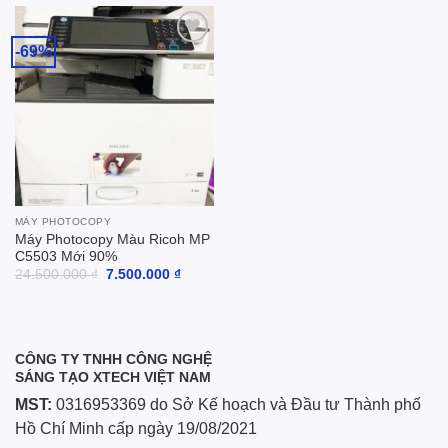
8.000.000 ₫.
-69%
Add to
wishlist
MÁY PHOTOCOPY
Máy Photocopy Màu Ricoh MP
C5503 Mới 90%
Giá
Giá
24.500.000
₫
7.500.000
₫
gốc
hiện
là:
tại
24.500.000 ₫.
là:
7.500.000 ₫.
CÔNG TY TNHH CÔNG NGHỆ
SÁNG TẠO XTECH VIỆT NAM
MST:
0316953369 do Sở Kế hoạch và Đầu tư Thành phố
Hồ Chí Minh cấp ngày 19/08/2021