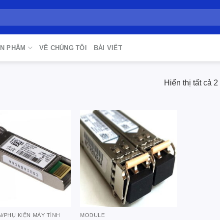
N PHẨM
VỀ CHÚNG TÔI
BÀI VIẾT
Hiển thị tất cả 2
Add to
Add to
wishlist
wishlist
N/PHỤ KIỆN MÁY TÍNH
MODULE