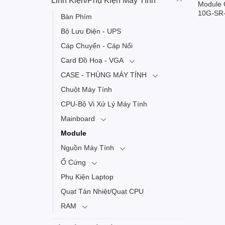
Linh Kiện/Phụ Kiện Máy Tính
Module 
10G-SR-
Bàn Phím
Bộ Lưu Điện - UPS
Cáp Chuyển - Cáp Nối
Card Đồ Hoạ - VGA
CASE - THÙNG MÁY TÍNH
Chuột Máy Tính
CPU-Bộ Vi Xử Lý Máy Tính
Mainboard
Module
Nguồn Máy Tính
Ổ Cứng
Phụ Kiện Laptop
Quạt Tản Nhiệt/Quạt CPU
RAM