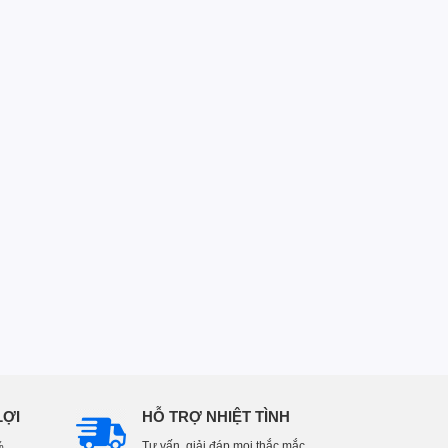
LỢI
HỖ TRỢ NHIỆT TÌNH
%
Tư vấn, giải đáp mọi thắc mắc