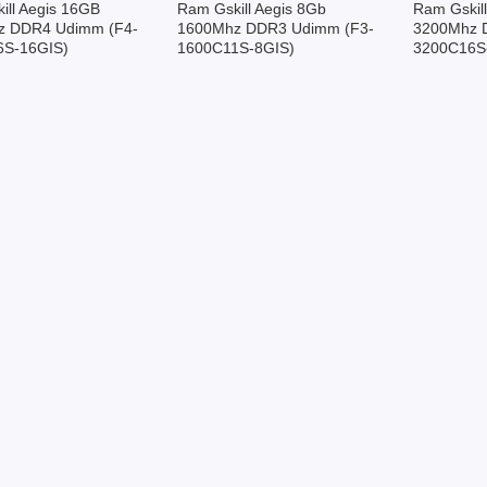
ill Aegis 16GB
Ram Gskill Aegis 8Gb
Ram Gskil
z DDR4 Udimm (F4-
1600Mhz DDR3 Udimm (F3-
3200Mhz 
6S-16GIS)
1600C11S-8GIS)
3200C16S