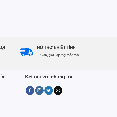
LỢI
HỖ TRỢ NHIỆT TÌNH
%
Tư vấn, giải đáp mọi thắc mắc
hẩm
Kết nối với chúng tôi