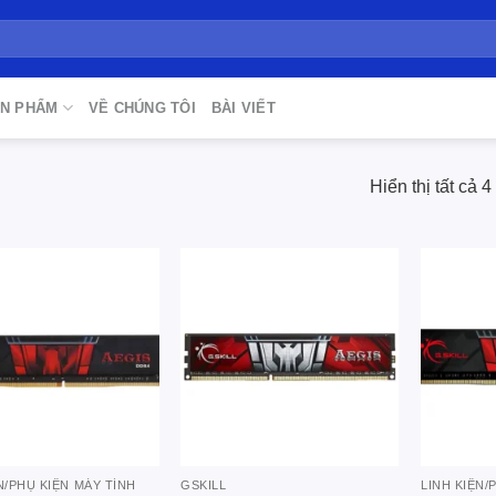
N PHẨM
VỀ CHÚNG TÔI
BÀI VIẾT
Hiển thị tất cả 4
Add to
Add to
wishlist
wishlist
N/PHỤ KIỆN MÁY TÍNH
GSKILL
LINH KIỆN/