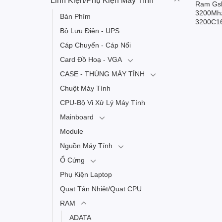
Linh Kiện/Phụ Kiện Máy Tính
Ram Gsk
3200Mh
Bàn Phím
3200C1
Bộ Lưu Điện - UPS
Cáp Chuyển - Cáp Nối
Card Đồ Hoạ - VGA
CASE - THÙNG MÁY TÍNH
Chuột Máy Tính
CPU-Bộ Vi Xử Lý Máy Tính
Mainboard
Module
Nguồn Máy Tính
Ổ Cứng
Phụ Kiện Laptop
Quạt Tản Nhiệt/Quạt CPU
RAM
ADATA