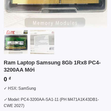
Ram Laptop Samsung 8Gb 1Rx8 PC4-
3200AA Mới
0
₫
✓ HSX: SamSung
✓
Model: PC4-3200AA-SA1-11 (PH M471A1K43DB1-
CWE 2027)