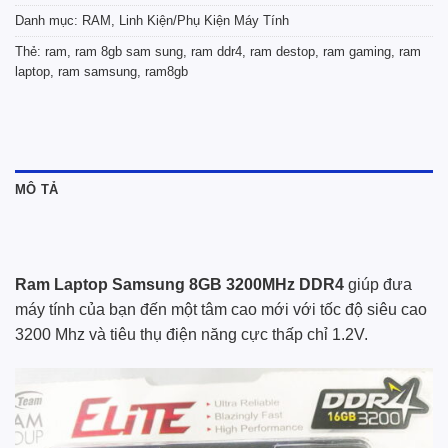
Danh mục:
RAM
,
Linh Kiện/Phụ Kiện Máy Tính
Thẻ:
ram
,
ram 8gb sam sung
,
ram ddr4
,
ram destop
,
ram gaming
,
ram
laptop
,
ram samsung
,
ram8gb
MÔ TẢ
Ram Laptop Samsung 8GB 3200MHz DDR4
giúp đưa
máy tính của bạn đến một tâm cao mới với tốc độ siêu cao
3200 Mhz và tiêu thụ điện năng cực thấp chỉ 1.2V.