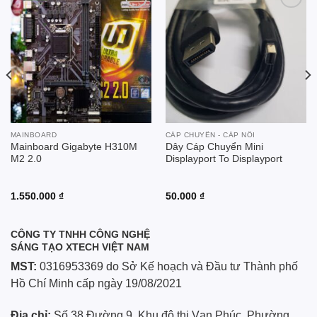
Add to
Add to
wishlist
wishlist
MAINBOARD
CÁP CHUYỂN - CÁP NỐI
Mainboard Gigabyte H310M
Dây Cáp Chuyển Mini
M2 2.0
Displayport To Displayport
1.550.000
₫
50.000
₫
CÔNG TY TNHH CÔNG NGHỆ
SÁNG TẠO XTECH VIỆT NAM
MST:
0316953369 do Sở Kế hoạch và Đầu tư Thành phố
Hồ Chí Minh cấp ngày 19/08/2021
Địa chỉ:
Số 38 Đường 9, Khu đô thị Vạn Phúc, Phường