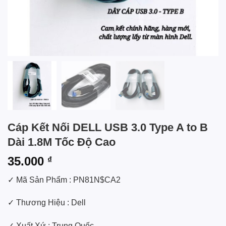
Cáp Kết Nối DELL USB 3.0 Type A to B
Dài 1.8M Tốc Độ Cao
35.000
₫
✓ Mã Sản Phẩm :
PN81N$CA2
✓ Thương Hiệu : Dell
✓ Xuất Xứ : Trung Quốc