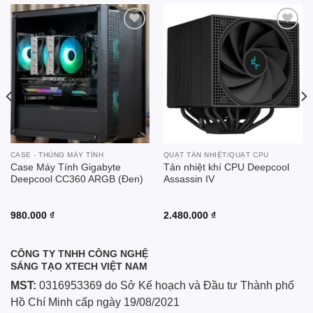
Add to
Add to
wishlist
wishlist
CASE - THÙNG MÁY TÍNH
QUẠT TẢN NHIỆT/QUẠT CPU
Case Máy Tính Gigabyte
Tản nhiệt khí CPU Deepcool
Deepcool CC360 ARGB (Đen)
Assassin IV
980.000
₫
2.480.000
₫
CÔNG TY TNHH CÔNG NGHỆ
SÁNG TẠO XTECH VIỆT NAM
MST:
0316953369 do Sở Kế hoạch và Đầu tư Thành phố
Hồ Chí Minh cấp ngày 19/08/2021