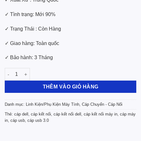
✓ Tình trạng: Mới 90%
✓ Trạng Thái : Còn Hàng
✓ Giao hàng: Toàn quốc
✓ Bảo hành: 3 Tháng
Cáp Kết Nối DELL USB 3.0 Type A to B Dài 1.8M Tốc Độ Cao số
THÊM VÀO GIỎ HÀNG
Danh mục:
Linh Kiện/Phụ Kiện Máy Tính
,
Cáp Chuyển - Cáp Nối
Thẻ:
cáp dell
,
cáp kết nối
,
cáp kết nối dell
,
cáp kết nối máy in
,
cáp máy
in
,
cáp usb
,
cáp usb 3.0