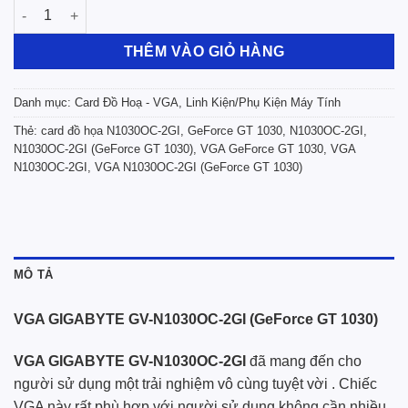
VGA Gigabyte GV-N1030OC-2GI (GeForce GT 1030) số lượng
THÊM VÀO GIỎ HÀNG
Danh mục:
Card Đồ Hoạ - VGA
,
Linh Kiện/Phụ Kiện Máy Tính
Thẻ:
card đồ họa N1030OC-2GI
,
GeForce GT 1030
,
N1030OC-2GI
,
N1030OC-2GI (GeForce GT 1030)
,
VGA GeForce GT 1030
,
VGA
N1030OC-2GI
,
VGA N1030OC-2GI (GeForce GT 1030)
MÔ TẢ
VGA GIGABYTE GV-N1030OC-2GI (GeForce GT 1030)
VGA GIGABYTE GV-N1030OC-2GI
đã mang đến cho
người sử dụng một trải nghiệm vô cùng tuyệt vời . Chiếc
VGA này rất phù hợp với người sử dụng không cần nhiều