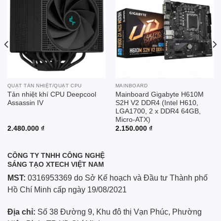
Add to
Add to
wishlist
wishlist
QUẠT TẢN NHIỆT/QUẠT CPU
MAINBOARD
Tản nhiệt khí CPU Deepcool
Mainboard Gigabyte H610M
Assassin IV
S2H V2 DDR4 (Intel H610,
LGA1700, 2 x DDR4 64GB,
Micro-ATX)
2.480.000
₫
2.150.000
₫
CÔNG TY TNHH CÔNG NGHỆ
SÁNG TẠO XTECH VIỆT NAM
MST:
0316953369 do Sở Kế hoạch và Đầu tư Thành phố
Hồ Chí Minh cấp ngày 19/08/2021
Địa chỉ:
Số 38 Đường 9, Khu đô thị Vạn Phúc, Phường