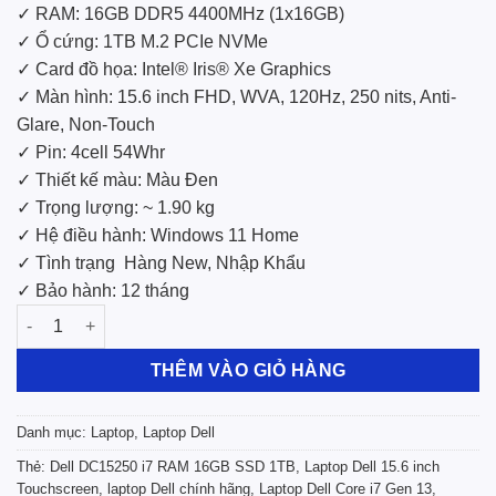
✓ RAM: 16GB DDR5 4400MHz (1x16GB)
✓ Ổ cứng: 1TB M.2 PCIe NVMe
✓ Card đồ họa: Intel® Iris® Xe Graphics
✓ Màn hình: 15.6 inch FHD, WVA, 120Hz, 250 nits, Anti-
Glare, Non-Touch
✓ Pin: 4cell 54Whr
✓ Thiết kế màu: Màu Đen
✓ Trọng lượng: ~ 1.90 kg
✓ Hệ điều hành: Windows 11 Home
✓ Tình trạng
Hàng New, Nhập Khẩu
✓ Bảo hành: 12 tháng
Laptop Mới Dell DC15250 (i7 1355U /Ram 16GB / SSD 1TB / 15.6
THÊM VÀO GIỎ HÀNG
Danh mục:
Laptop
,
Laptop Dell
Thẻ:
Dell DC15250 i7 RAM 16GB SSD 1TB
,
Laptop Dell 15.6 inch
Touchscreen
,
laptop Dell chính hãng
,
Laptop Dell Core i7 Gen 13
,