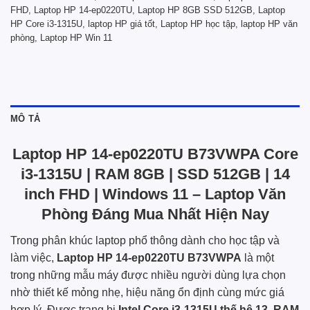
FHD
,
Laptop HP 14-ep0220TU
,
Laptop HP 8GB SSD 512GB
,
Laptop
HP Core i3-1315U
,
laptop HP giá tốt
,
Laptop HP học tập
,
laptop HP văn
phòng
,
Laptop HP Win 11
MÔ TẢ
Laptop HP 14-ep0220TU B73VWPA Core
i3-1315U | RAM 8GB | SSD 512GB | 14
inch FHD | Windows 11 – Laptop Văn
Phòng Đáng Mua Nhất Hiện Nay
Trong phân khúc laptop phổ thông dành cho học tập và
làm việc,
Laptop HP 14-ep0220TU B73VWPA
là một
trong những mẫu máy được nhiều người dùng lựa chọn
nhờ thiết kế mỏng nhẹ, hiệu năng ổn định cùng mức giá
hợp lý. Được trang bị
Intel Core i3-1315U thế hệ 13
,
RAM