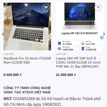
Add to
Add to
wishlist
wishlist
LAPTOP
LAPTOP
MacBook Pro 15.4inch i7/16GB
Laptop Mới HP 240 G10 i5
Ram 512GB SSD
1334U 16GB 512GB 14.1inch
FHD Win 11 Bạc (B93GZAT)
6.500.000
₫
21.500.000
₫
CÔNG TY TNHH CÔNG NGHỆ
SÁNG TẠO XTECH VIỆT NAM
MST:
0316953369 do Sở Kế hoạch và Đầu tư Thành phố
Hồ Chí Minh cấp ngày 19/08/2021