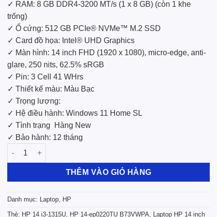
✓ RAM: 8 GB DDR4-3200 MT/s (1 x 8 GB) (còn 1 khe
trống)
✓ Ổ cứng: 512 GB PCIe® NVMe™ M.2 SSD
✓ Card đồ họa: Intel® UHD Graphics
✓ Màn hình: 14 inch FHD (1920 x 1080), micro-edge, anti-
glare, 250 nits, 62.5% sRGB
✓ Pin: 3 Cell 41 WHrs
✓ Thiết kế màu: Màu Bạc
✓ Trọng lượng:
✓ Hệ điều hành: Windows 11 Home SL
✓ Tình trạng
Hàng New
✓ Bảo hành: 12 tháng
Laptop HP 14-ep0220TU B73VWPA i3-1315U/8G/512GSSD/14.0F
THÊM VÀO GIỎ HÀNG
Danh mục:
Laptop
,
HP
Thẻ:
HP 14 i3-1315U
,
HP 14-ep0220TU B73VWPA
,
Laptop HP 14 inch