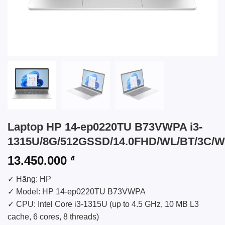
Laptop HP 14-ep0220TU B73VWPA i3-
1315U/8G/512GSSD/14.0FHD/WL/BT/3C/
13.450.000
₫
✓ Hãng: HP
✓ Model: HP 14-ep0220TU B73VWPA
✓ CPU: Intel Core i3-1315U (up to 4.5 GHz, 10 MB L3
cache, 6 cores, 8 threads)