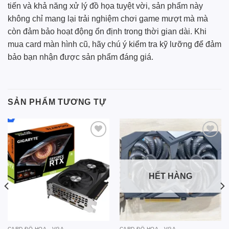
tiến và khả năng xử lý đồ họa tuyệt vời, sản phẩm này
không chỉ mang lại trải nghiệm chơi game mượt mà mà
còn đảm bảo hoạt động ổn định trong thời gian dài. Khi
mua card màn hình cũ, hãy chú ý kiểm tra kỹ lưỡng để đảm
bảo bạn nhận được sản phẩm đáng giá.
SẢN PHẨM TƯƠNG TỰ
Add to
Add to
wishlist
wishlist
HẾT HÀNG
CARD ĐỒ HOẠ - VGA
CARD ĐỒ HOẠ - VGA