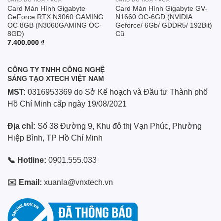
Card Màn Hình Gigabyte
Card Màn Hình Gigabyte GV-
GeForce RTX N3060 GAMING
N1660 OC-6GD (NVIDIA
OC 8GB (N3060GAMING OC-
Geforce/ 6Gb/ GDDR5/ 192Bit)
8GD)
Cũ
7.400.000
₫
CÔNG TY TNHH CÔNG NGHỆ
SÁNG TẠO XTECH VIỆT NAM
MST:
0316953369 do Sở Kế hoạch và Đầu tư Thành phố
Hồ Chí Minh cấp ngày 19/08/2021
Địa chỉ:
Số 38 Đường 9, Khu đô thị Vạn Phúc, Phường
Hiệp Bình, TP Hồ Chí Minh
📞 Hotline:
0901.555.033
✉️ Email:
xuanla@vnxtech.vn