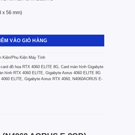
8 x 56 mm)
s GeForce RTX 4060 ELITE 8G (N4060 AORUS E-8GD) số lượng
HÊM VÀO GIỎ HÀNG
h Kiện/Phụ Kiện Máy Tính
,
card đồ họa RTX 4060 ELITE 8G
,
Card màn hình Gigabyte
àn hình RTX 4060 ELITE
,
Gigabyte Aorus 4060 ELITE 8G
 4060 ELITE
,
Gigabyte Aorus RTX 4060
,
N4060AORUS E-