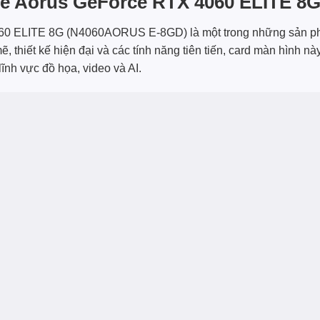
te Aorus GeForce RTX 4060 ELITE 8
60 ELITE 8G (N4060AORUS E-8GD) là một trong những sản p
thiết kế hiện đại và các tính năng tiên tiến, card màn hình nà
ĩnh vực đồ họa, video và AI.