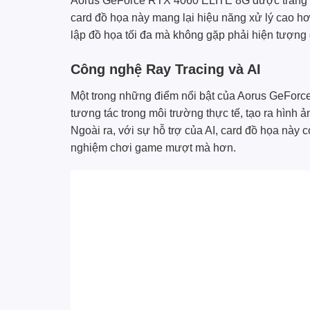
Aorus GeForce RTX 4060 ELITE 8G được trang b
card đồ họa này mang lại hiệu năng xử lý cao hơn
lập đồ họa tối đa mà không gặp phải hiện tượng 
Công nghệ Ray Tracing và AI
Một trong những điểm nổi bật của Aorus GeForc
tương tác trong môi trường thực tế, tạo ra hình 
Ngoài ra, với sự hỗ trợ của AI, card đồ họa này 
nghiệm chơi game mượt mà hơn.