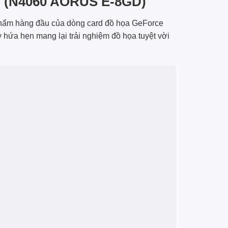
G (N4060 AORUS E-8GD)
hẩm hàng đầu của dòng card đồ họa GeForce
y hứa hẹn mang lại trải nghiệm đồ họa tuyệt vời