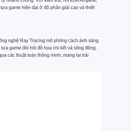
lý nhanh chóng. Với kiến trúc NVIDIA Ampere,
 tựa game hiện đại ở độ phân giải cao và thiết
 Công nghệ Ray Tracing mô phỏng cách ánh sáng
 tựa game đòi hỏi đồ họa chi tiết và sống động.
ua các thuật toán thông minh, mang lại trải