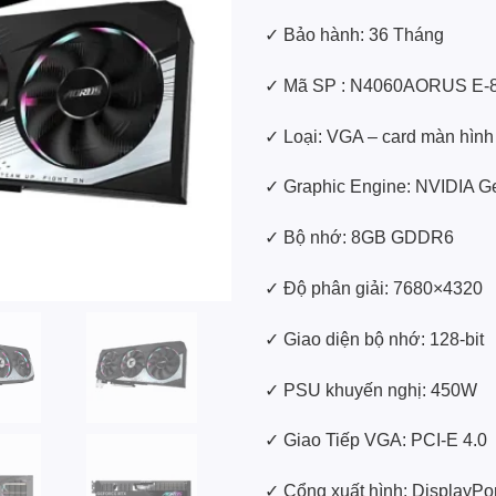
✓ Bảo hành: 36 Tháng
✓ Mã SP : N4060AORUS E-
✓ Loại: VGA – card màn hình
✓ Graphic Engine: NVIDIA 
✓ Bộ nhớ: 8GB GDDR6
✓ Độ phân giải: 7680×4320
✓ Giao diện bộ nhớ: 128-bit
✓ PSU khuyến nghị: 450W
✓ Giao Tiếp VGA: PCI-E 4.0
✓ Cổng xuất hình: DisplayPo