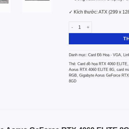
✓ Kích thước: ATX (299 x 12
Card Màn Hình Gigabyte Aoru
T
Danh mục:
Card Đồ Hoạ - VGA
,
Lin
Thẻ:
Card đồ họa RTX 4060 ELITE
Aorus RTX 4060 ELITE 8G
,
card m
RGB
,
Gigabyte Aorus GeForce RTX
8GD