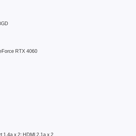
8GD
GeForce RTX 4060
rt 1.4a x 2; HDMI 2.1a x 2