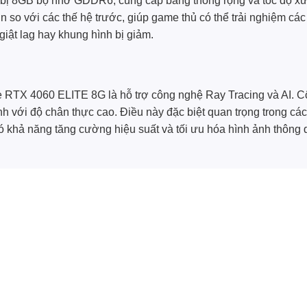
ị 8GB bộ nhớ GDDR6, cung cấp băng thông rộng và tốc độ xử 
 so với các thế hệ trước, giúp game thủ có thể trải nghiệm các
giật lag hay khung hình bị giảm.
e RTX 4060 ELITE 8G là hỗ trợ công nghệ Ray Tracing và AI.
ảnh với độ chân thực cao. Điều này đặc biệt quan trọng trong các
có khả năng tăng cường hiệu suất và tối ưu hóa hình ảnh thông q