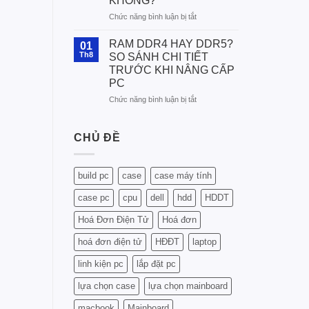
KHÔNG?
Phù
ở
Chức năng bình luận bị tắt
Hợp
MÀN
Với
HÌNH
CPU
RAM DDR4 HAY DDR5?
01
AOC
Intel
Th8
SO SÁNH CHI TIẾT
CÓ
Và
TRƯỚC KHI NÂNG CẤP
TỐT
AMD
PC
KHÔNG?
–
CÓ
Hướng
ở
Chức năng bình luận bị tắt
ĐÁNG
Dẫn
RAM
MUA
Chi
DDR4
KHÔNG?
Tiết
HAY
CHỦ ĐỀ
Từ
DDR5?
A
SO
Đến
SÁNH
build pc
case
case máy tính
Z
CHI
TIẾT
case pc
cpu
dell
hdd
HDDT
TRƯỚC
KHI
Hoá Đơn Điện Tử
Hoá đơn
NÂNG
CẤP
hoá đơn điện tử
HĐĐT
laptop
PC
linh kiện pc
lắp đặt pc
lựa chọn case
lựa chọn mainboard
macbook
Mainboard