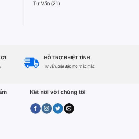
Tư Vấn
(21)
LỢI
HỖ TRỢ NHIỆT TÌNH
%
Tư vấn, giải đáp mọi thắc mắc
hẩm
Kết nối với chúng tôi