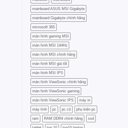
mainboard ASUS MSI Gigabyte
mainboard Gigabyte chính hãng
microsoft 365
màn hình gaming MSI
màn hình MSI 144Hz
màn hình MSI chính hãng
màn hình MSI giá tốt
màn hình MSI IPS
màn hình ViewSonic chính hãng
màn hình ViewSonic gaming
màn hình ViewSonic IPS
máy in
máy tính
pc
pc cũ
phụ kiện pc
ram
RAM DDR4 chính hãng
ssd
tablet
top 10
top10 laptop