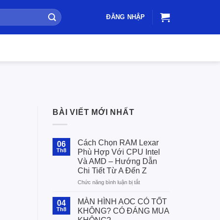
ĐĂNG NHẬP
BÀI VIẾT MỚI NHẤT
Cách Chọn RAM Lexar
06
Th8
Phù Hợp Với CPU Intel
Và AMD – Hướng Dẫn
Chi Tiết Từ A Đến Z
ở
Chức năng bình luận bị tắt
Cách
Chọn
MÀN HÌNH AOC CÓ TỐT
04
RAM
Th8
KHÔNG? CÓ ĐÁNG MUA
Lexar