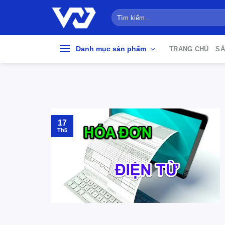
Bỏ
Tìm
qua
kiếm:
nội
dung
Danh mục sản phẩm
TRANG CHỦ
SẢ
17
Th5