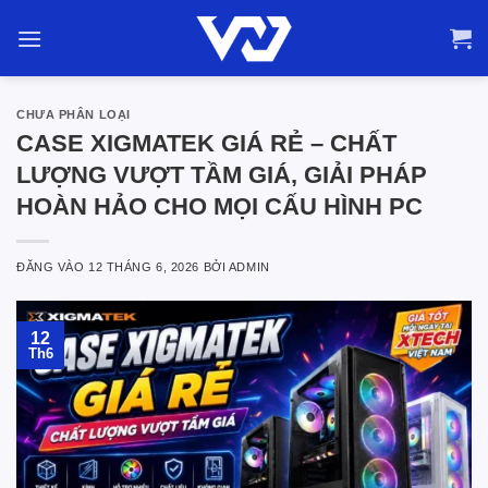
Bỏ
qua
nội
dung
CHƯA PHÂN LOẠI
CASE XIGMATEK GIÁ RẺ – CHẤT
LƯỢNG VƯỢT TẦM GIÁ, GIẢI PHÁP
HOÀN HẢO CHO MỌI CẤU HÌNH PC
ĐĂNG VÀO
12 THÁNG 6, 2026
BỞI
ADMIN
12
Th6