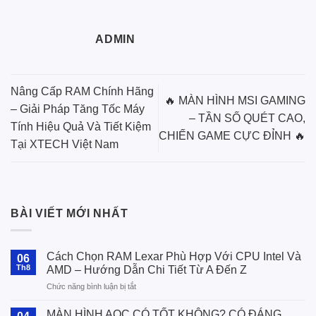
ADMIN
Nâng Cấp RAM Chính Hãng
🔥 MÀN HÌNH MSI GAMING
– Giải Pháp Tăng Tốc Máy
– TẦN SỐ QUÉT CAO,
Tính Hiệu Quả Và Tiết Kiệm
CHIẾN GAME CỰC ĐỈNH 🔥
Tại XTECH Việt Nam
BÀI VIẾT MỚI NHẤT
Cách Chọn RAM Lexar Phù Hợp Với CPU Intel Và
06
Th8
AMD – Hướng Dẫn Chi Tiết Từ A Đến Z
ở
Chức năng bình luận bị tắt
Cách
Chọn
MÀN HÌNH AOC CÓ TỐT KHÔNG? CÓ ĐÁNG