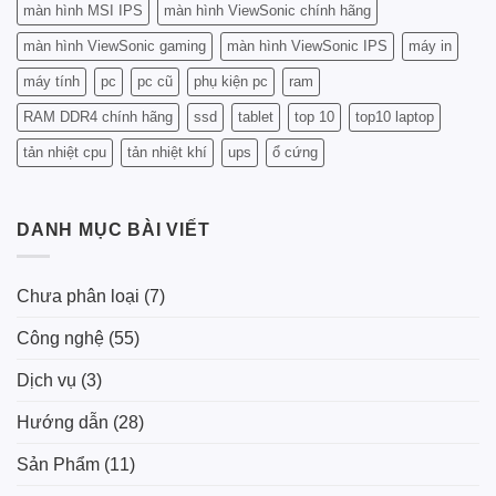
màn hình MSI IPS
màn hình ViewSonic chính hãng
màn hình ViewSonic gaming
màn hình ViewSonic IPS
máy in
máy tính
pc
pc cũ
phụ kiện pc
ram
RAM DDR4 chính hãng
ssd
tablet
top 10
top10 laptop
tản nhiệt cpu
tản nhiệt khí
ups
ổ cứng
DANH MỤC BÀI VIẾT
Chưa phân loại
(7)
Công nghệ
(55)
Dịch vụ
(3)
Hướng dẫn
(28)
Sản Phẩm
(11)