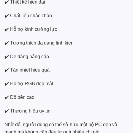
✔️ Thiết kế hiện đại
✔️ Chất liệu chắc chắn
✔️ Hỗ trợ kính cường lực
✔️ Tương thích đa dạng linh kiện
✔️ Dễ dàng nâng cấp
✔️ Tản nhiệt hiệu quả
✔️ Hỗ trợ RGB đẹp mắt
✔️ Độ bền cao
✔️ Thương hiệu uy tín
Nhờ đó, người dùng có thể sở hữu một bộ PC đẹp và
mạnh mà không cần đầu tư quá nhiều chi phí.