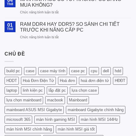
04
RAM
Th8
MUA KHÔNG?
Lexar
ở
Chức năng bình luận bị tắt
Phù
MÀN
Hợp
HÌNH
Với
RAM DDR4 HAY DDR5? SO SÁNH CHI TIẾT
01
AOC
CPU
Th8
TRƯỚC KHI NÂNG CẤP PC
CÓ
Intel
ở
Chức năng bình luận bị tắt
TỐT
Và
RAM
KHÔNG?
AMD
DDR4
CÓ
–
HAY
CHỦ ĐỀ
ĐÁNG
Hướng
DDR5?
MUA
Dẫn
SO
KHÔNG?
Chi
SÁNH
Tiết
build pc
case
case máy tính
case pc
cpu
dell
hdd
CHI
Từ
TIẾT
A
HDDT
Hoá Đơn Điện Tử
Hoá đơn
hoá đơn điện tử
HĐĐT
TRƯỚC
Đến
KHI
laptop
linh kiện pc
lắp đặt pc
lựa chọn case
Z
NÂNG
CẤP
lựa chọn mainboard
macbook
Mainboard
PC
mainboard ASUS MSI Gigabyte
mainboard Gigabyte chính hãng
microsoft 365
màn hình gaming MSI
màn hình MSI 144Hz
màn hình MSI chính hãng
màn hình MSI giá tốt