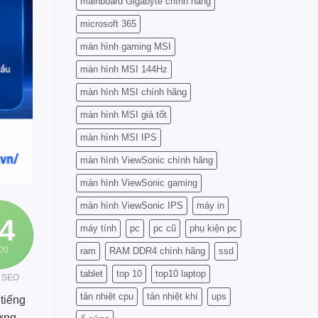
mainboard Gigabyte chính hãng
microsoft 365
màn hình gaming MSI
màn hình MSI 144Hz
màn hình MSI chính hãng
màn hình MSI giá tốt
màn hình MSI IPS
màn hình ViewSonic chính hãng
màn hình ViewSonic gaming
màn hình ViewSonic IPS
máy in
4
máy tính
pc
pc cũ
phụ kiện pc
100
ram
RAM DDR4 chính hãng
ssd
tablet
top 10
top10 laptop
 SEO
tản nhiệt cpu
tản nhiệt khí
ups
 tiếng
ưởng