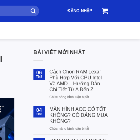
ĐĂNG NHẬP
BÀI VIẾT MỚI NHẤT
I
Cách Chọn RAM Lexar
06
Th8
Phù Hợp Với CPU Intel
Và AMD – Hướng Dẫn
Chi Tiết Từ A Đến Z
ở
Chức năng bình luận bị tắt
Cách
Chọn
MÀN HÌNH AOC CÓ TỐT
04
RAM
Th8
KHÔNG? CÓ ĐÁNG MUA
Lexar
KHÔNG?
Phù
ở
Chức năng bình luận bị tắt
Hợp
MÀN
Với
HÌNH
CPU