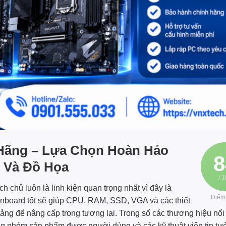
Hãng – Lựa Chọn Hoàn Hảo
8
 Và Đồ Họa
/ 
 chủ luôn là linh kiện quan trọng nhất vì đây là
Điểm
ainboard tốt sẽ giúp CPU, RAM, SSD, VGA và các thiết
 tảng để nâng cấp trong tương lai. Trong số các thương hiệu nổi
g nhóm sản phẩm được người dùng và các kỹ thuật viên tin t