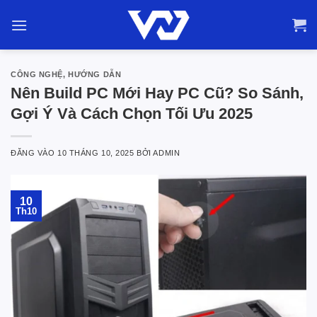
Bỏ
qua
nội
dung
CÔNG NGHỆ
,
HƯỚNG DẪN
Nên Build PC Mới Hay PC Cũ? So Sánh,
Gợi Ý Và Cách Chọn Tối Ưu 2025
ĐĂNG VÀO
10 THÁNG 10, 2025
BỞI
ADMIN
10
Th10