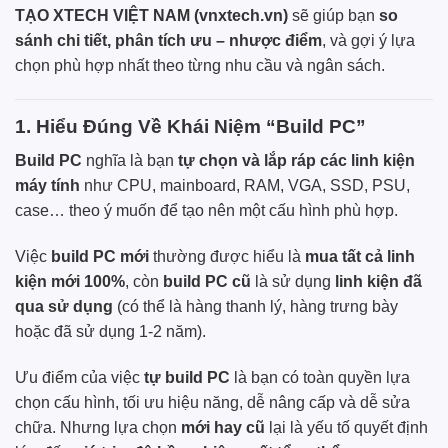
TẠO XTECH VIỆT NAM
(vnxtech.vn)
sẽ giúp bạn
so
sánh chi tiết, phân tích ưu – nhược điểm
, và gợi ý lựa
chọn phù hợp nhất theo từng nhu cầu và ngân sách.
1. Hiểu Đúng Về Khái Niệm “Build PC”
Build PC
nghĩa là bạn
tự chọn và lắp ráp các linh kiện
máy tính
như CPU, mainboard, RAM, VGA, SSD, PSU,
case… theo ý muốn để tạo nên một cấu hình phù hợp.
Việc
build PC mới
thường được hiểu là
mua tất cả linh
kiện mới 100%
, còn
build PC cũ
là sử dụng
linh kiện đã
qua sử dụng
(có thể là hàng thanh lý, hàng trưng bày
hoặc đã sử dụng 1-2 năm).
Ưu điểm của việc
tự build PC
là bạn có toàn quyền lựa
chọn cấu hình, tối ưu hiệu năng, dễ nâng cấp và dễ sửa
chữa. Nhưng lựa chọn
mới hay cũ
lại là yếu tố quyết định