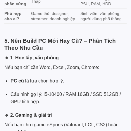
Thấp
phần cứng
PSU, RAM, HDD
Phù hợp
Game thủ, designer,
Sinh viên, văn phòng,
cho ai?
streamer, doanh nghiệp
người dùng phổ thông
5. Nên Build PC Mới Hay Cũ? – Phân Tích
Theo Nhu Cầu
🔹
1. Học tập, văn phòng
Nếu bạn chỉ cần Word, Excel, Zoom, Chrome:
PC cũ
là lựa chọn hợp lý.
Cấu hình gợi ý: i5-10400 / RAM 16GB / SSD 512GB /
GPU tích hợp.
🔹
2. Gaming & giải trí
Nếu bạn chơi game eSports (Valorant, LOL, CS2) hoặc