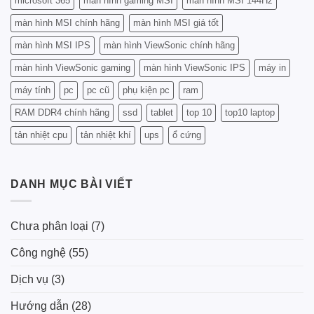
microsoft 365
màn hình gaming MSI
màn hình MSI 144Hz
màn hình MSI chính hãng
màn hình MSI giá tốt
màn hình MSI IPS
màn hình ViewSonic chính hãng
màn hình ViewSonic gaming
màn hình ViewSonic IPS
máy in
máy tính
pc
pc cũ
phụ kiện pc
ram
RAM DDR4 chính hãng
ssd
tablet
top 10
top10 laptop
tản nhiệt cpu
tản nhiệt khí
ups
ổ cứng
DANH MỤC BÀI VIẾT
Chưa phân loại
(7)
Công nghệ
(55)
Dịch vụ
(3)
Hướng dẫn
(28)