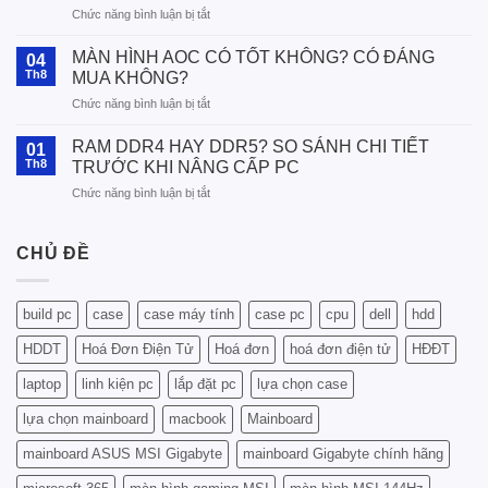
ở
Chức năng bình luận bị tắt
Cách
Chọn
MÀN HÌNH AOC CÓ TỐT KHÔNG? CÓ ĐÁNG
04
RAM
Th8
MUA KHÔNG?
Lexar
ở
Chức năng bình luận bị tắt
Phù
MÀN
Hợp
HÌNH
Với
RAM DDR4 HAY DDR5? SO SÁNH CHI TIẾT
01
AOC
CPU
Th8
TRƯỚC KHI NÂNG CẤP PC
CÓ
Intel
ở
Chức năng bình luận bị tắt
TỐT
Và
RAM
KHÔNG?
AMD
DDR4
CÓ
–
HAY
CHỦ ĐỀ
ĐÁNG
Hướng
DDR5?
MUA
Dẫn
SO
KHÔNG?
Chi
SÁNH
Tiết
build pc
case
case máy tính
case pc
cpu
dell
hdd
CHI
Từ
TIẾT
A
HDDT
Hoá Đơn Điện Tử
Hoá đơn
hoá đơn điện tử
HĐĐT
TRƯỚC
Đến
KHI
laptop
linh kiện pc
lắp đặt pc
lựa chọn case
Z
NÂNG
CẤP
lựa chọn mainboard
macbook
Mainboard
PC
mainboard ASUS MSI Gigabyte
mainboard Gigabyte chính hãng