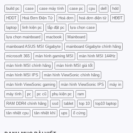
SO
KHÔNG?
Chi
SÁNH
Tiết
build pc
case
case máy tính
case pc
cpu
dell
hdd
CHI
Từ
TIẾT
A
HDDT
Hoá Đơn Điện Tử
Hoá đơn
hoá đơn điện tử
HĐĐT
TRƯỚC
Đến
KHI
laptop
linh kiện pc
lắp đặt pc
lựa chọn case
Z
NÂNG
CẤP
lựa chọn mainboard
macbook
Mainboard
PC
mainboard ASUS MSI Gigabyte
mainboard Gigabyte chính hãng
microsoft 365
màn hình gaming MSI
màn hình MSI 144Hz
màn hình MSI chính hãng
màn hình MSI giá tốt
màn hình MSI IPS
màn hình ViewSonic chính hãng
màn hình ViewSonic gaming
màn hình ViewSonic IPS
máy in
máy tính
pc
pc cũ
phụ kiện pc
ram
RAM DDR4 chính hãng
ssd
tablet
top 10
top10 laptop
tản nhiệt cpu
tản nhiệt khí
ups
ổ cứng