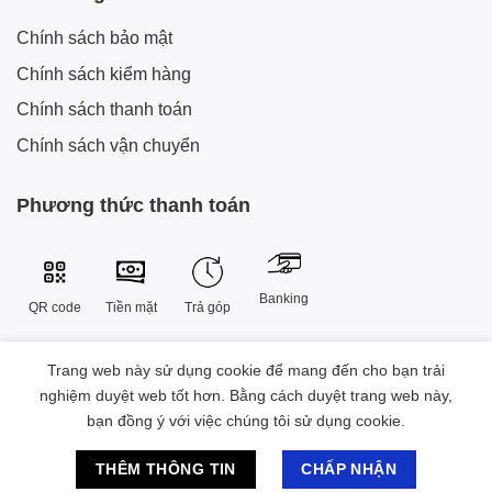
Chính sách bảo mật
Chính sách kiểm hàng
Chính sách thanh toán
Chính sách vận chuyển
Phương thức thanh toán
Banking
QR code
Tiền mặt
Trả góp
Trang web này sử dụng cookie để mang đến cho bạn trải
Công Ty TNHH Công Nghệ Sáng Tạo Xtech Việt Nam
nghiệm duyệt web tốt hơn. Bằng cách duyệt trang web này,
38 Đường Số 9 , Khu đô thị Vạn Phúc, Phường Hiệp Bình, Thành
bạn đồng ý với việc chúng tôi sử dụng cookie.
phố Hồ Chí Minh, Việt Nam.
Chat hỗ trợ
2023 © Bản quyền Sở hữu thuộc Xtech Việt Nam
THÊM THÔNG TIN
CHẤP NHẬN