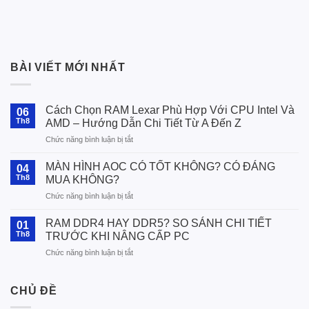
BÀI VIẾT MỚI NHẤT
Cách Chọn RAM Lexar Phù Hợp Với CPU Intel Và
06
Th8
AMD – Hướng Dẫn Chi Tiết Từ A Đến Z
ở
Chức năng bình luận bị tắt
Cách
Chọn
MÀN HÌNH AOC CÓ TỐT KHÔNG? CÓ ĐÁNG
04
RAM
Th8
MUA KHÔNG?
Lexar
ở
Chức năng bình luận bị tắt
Phù
MÀN
Hợp
HÌNH
Với
RAM DDR4 HAY DDR5? SO SÁNH CHI TIẾT
01
AOC
CPU
Th8
TRƯỚC KHI NÂNG CẤP PC
CÓ
Intel
ở
Chức năng bình luận bị tắt
TỐT
Và
RAM
KHÔNG?
AMD
DDR4
CÓ
–
HAY
CHỦ ĐỀ
ĐÁNG
Hướng
DDR5?
MUA
Dẫn