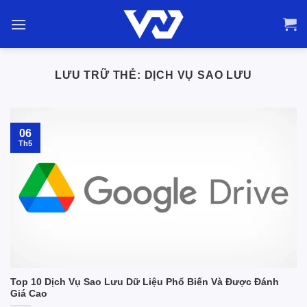
Bỏ
qua
nội
dung
LƯU TRỮ THẺ:
DỊCH VỤ SAO LƯU
06
Th5
Top 10 Dịch Vụ Sao Lưu Dữ Liệu Phổ Biến Và Được Đánh
Giá Cao