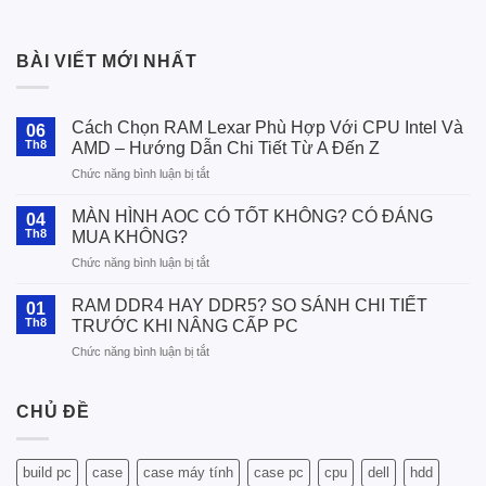
BÀI VIẾT MỚI NHẤT
Cách Chọn RAM Lexar Phù Hợp Với CPU Intel Và
06
Th8
AMD – Hướng Dẫn Chi Tiết Từ A Đến Z
ở
Chức năng bình luận bị tắt
Cách
Chọn
MÀN HÌNH AOC CÓ TỐT KHÔNG? CÓ ĐÁNG
04
RAM
Th8
MUA KHÔNG?
Lexar
ở
Chức năng bình luận bị tắt
Phù
MÀN
Hợp
HÌNH
Với
RAM DDR4 HAY DDR5? SO SÁNH CHI TIẾT
01
AOC
CPU
Th8
TRƯỚC KHI NÂNG CẤP PC
CÓ
Intel
ở
Chức năng bình luận bị tắt
TỐT
Và
RAM
KHÔNG?
AMD
DDR4
CÓ
–
HAY
CHỦ ĐỀ
ĐÁNG
Hướng
DDR5?
MUA
Dẫn
SO
KHÔNG?
Chi
SÁNH
Tiết
build pc
case
case máy tính
case pc
cpu
dell
hdd
CHI