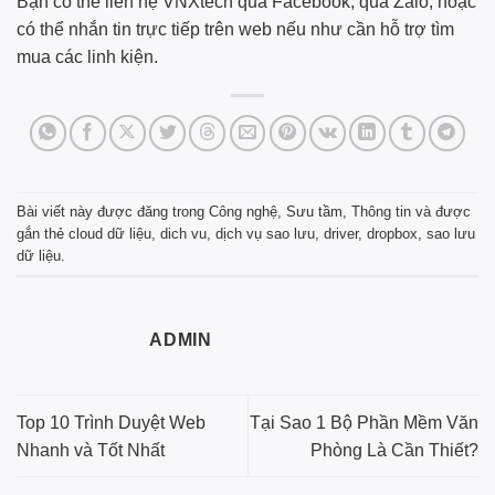
Bạn có thể liên hệ VNXtech qua
Facebook
, qua
Zalo
, hoặc
có thể nhắn tin trực tiếp trên web nếu như cần hỗ trợ tìm
mua các linh kiện.
Bài viết này được đăng trong
Công nghệ
,
Sưu tầm
,
Thông tin
và được
gắn thẻ
cloud dữ liệu
,
dich vu
,
dịch vụ sao lưu
,
driver
,
dropbox
,
sao lưu
dữ liệu
.
ADMIN
Top 10 Trình Duyệt Web
Tại Sao 1 Bộ Phần Mềm Văn
Nhanh và Tốt Nhất
Phòng Là Cần Thiết?