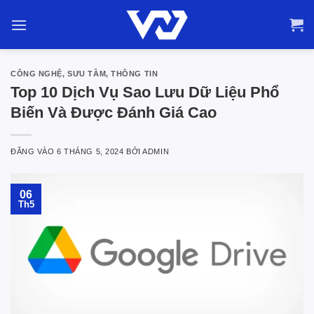
Bỏ
qua
nội
dung
CÔNG NGHỆ
,
SƯU TẦM
,
THÔNG TIN
Top 10 Dịch Vụ Sao Lưu Dữ Liệu Phổ
Biến Và Được Đánh Giá Cao
ĐĂNG VÀO
6 THÁNG 5, 2024
BỞI
ADMIN
06
Th5