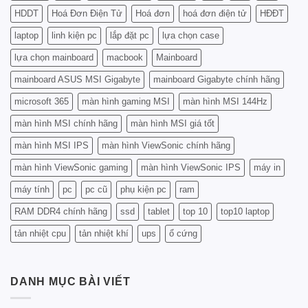
Từ
TIẾT
A
HDDT
Hoá Đơn Điện Tử
Hoá đơn
hoá đơn điện tử
HĐĐT
TRƯỚC
Đến
KHI
laptop
linh kiện pc
lắp đặt pc
lựa chọn case
Z
NÂNG
CẤP
lựa chọn mainboard
macbook
Mainboard
PC
mainboard ASUS MSI Gigabyte
mainboard Gigabyte chính hãng
microsoft 365
màn hình gaming MSI
màn hình MSI 144Hz
màn hình MSI chính hãng
màn hình MSI giá tốt
màn hình MSI IPS
màn hình ViewSonic chính hãng
màn hình ViewSonic gaming
màn hình ViewSonic IPS
máy in
máy tính
pc
pc cũ
phụ kiện pc
ram
RAM DDR4 chính hãng
ssd
tablet
top 10
top10 laptop
tản nhiệt cpu
tản nhiệt khí
ups
ổ cứng
DANH MỤC BÀI VIẾT