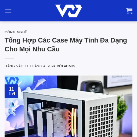
Bỏ
qua
nội
dung
CÔNG NGHỆ
Tổng Hợp Các Case Máy Tính Đa Dạng
Cho Mọi Nhu Cầu
ĐĂNG VÀO
11 THÁNG 4, 2024
BỞI
ADMIN
11
Th4