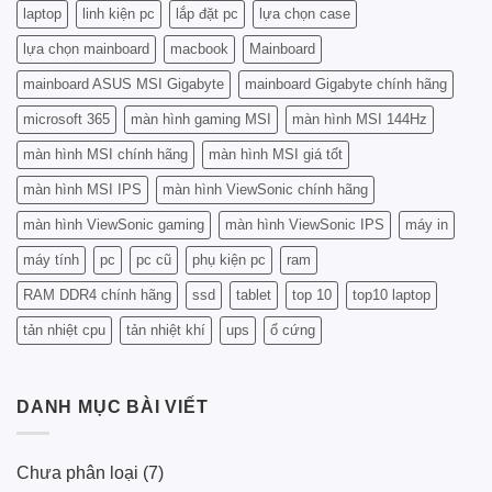
KHI
laptop
linh kiện pc
lắp đặt pc
lựa chọn case
Z
NÂNG
CẤP
lựa chọn mainboard
macbook
Mainboard
PC
mainboard ASUS MSI Gigabyte
mainboard Gigabyte chính hãng
microsoft 365
màn hình gaming MSI
màn hình MSI 144Hz
màn hình MSI chính hãng
màn hình MSI giá tốt
màn hình MSI IPS
màn hình ViewSonic chính hãng
màn hình ViewSonic gaming
màn hình ViewSonic IPS
máy in
máy tính
pc
pc cũ
phụ kiện pc
ram
RAM DDR4 chính hãng
ssd
tablet
top 10
top10 laptop
tản nhiệt cpu
tản nhiệt khí
ups
ổ cứng
DANH MỤC BÀI VIẾT
Chưa phân loại
(7)