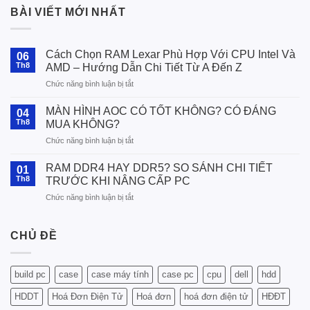
BÀI VIẾT MỚI NHẤT
Cách Chọn RAM Lexar Phù Hợp Với CPU Intel Và
06
Th8
AMD – Hướng Dẫn Chi Tiết Từ A Đến Z
ở
Chức năng bình luận bị tắt
Cách
Chọn
MÀN HÌNH AOC CÓ TỐT KHÔNG? CÓ ĐÁNG
04
RAM
Th8
MUA KHÔNG?
Lexar
ở
Chức năng bình luận bị tắt
Phù
MÀN
Hợp
HÌNH
Với
RAM DDR4 HAY DDR5? SO SÁNH CHI TIẾT
01
AOC
CPU
Th8
TRƯỚC KHI NÂNG CẤP PC
CÓ
Intel
ở
Chức năng bình luận bị tắt
TỐT
Và
RAM
KHÔNG?
AMD
DDR4
CÓ
–
HAY
CHỦ ĐỀ
ĐÁNG
Hướng
DDR5?
MUA
Dẫn
SO
KHÔNG?
Chi
SÁNH
Tiết
build pc
case
case máy tính
case pc
cpu
dell
hdd
CHI
Từ
TIẾT
A
HDDT
Hoá Đơn Điện Tử
Hoá đơn
hoá đơn điện tử
HĐĐT
TRƯỚC
Đến