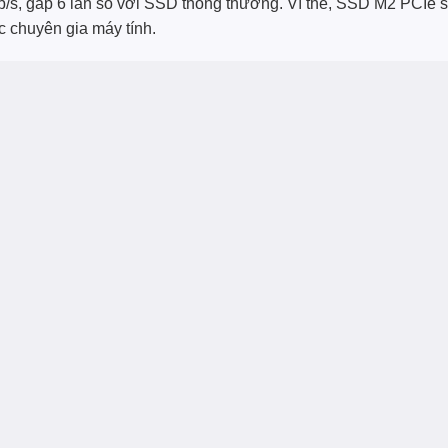
/s, gấp 6 lần so với SSD thông thường. Vì thế, SSD M2 PCIe 
c chuyên gia máy tính.