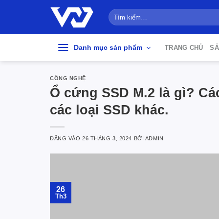
Bỏ
Tìm
qua
kiếm:
nội
dung
Danh mục sản phẩm
TRANG CHỦ
SẢ
CÔNG NGHỆ
Ổ cứng SSD M.2 là gì? Cá
các loại SSD khác.
ĐĂNG VÀO
26 THÁNG 3, 2024
BỞI
ADMIN
26
Th3