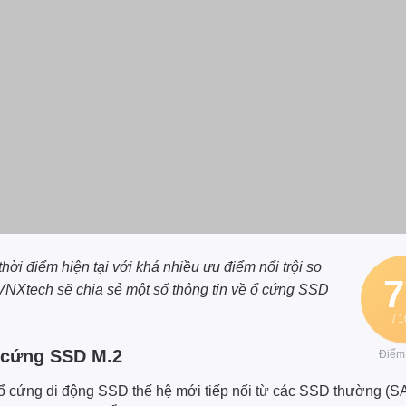
ời điểm hiện tại với khá nhiều ưu điểm nổi trội so
7
VNXtech
sẽ chia sẻ một số thông tin về ổ cứng SSD
/ 
ổ cứng SSD M.2
Điểm
ổ cứng di động SSD thế hệ mới tiếp nối từ các SSD thường (SAT