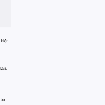
 hiện
MB/s.
 bo