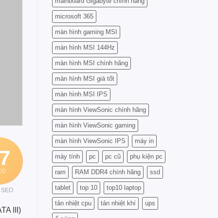
mainboard Gigabyte chính hãng
microsoft 365
màn hình gaming MSI
màn hình MSI 144Hz
màn hình MSI chính hãng
màn hình MSI giá tốt
màn hình MSI IPS
màn hình ViewSonic chính hãng
màn hình ViewSonic gaming
màn hình ViewSonic IPS
máy in
7
máy tính
pc
pc cũ
phụ kiện pc
100
ram
RAM DDR4 chính hãng
ssd
tablet
top 10
top10 laptop
 SEO
tản nhiệt cpu
tản nhiệt khí
ups
A III)