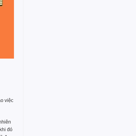
ào việc
nhiên
khi đó