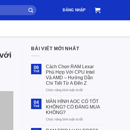
ĐĂNG NHẬP
BÀI VIẾT MỚI NHẤT
với
Cách Chọn RAM Lexar
06
Th8
Phù Hợp Với CPU Intel
Và AMD – Hướng Dẫn
Chi Tiết Từ A Đến Z
ở
Chức năng bình luận bị tắt
Cách
Chọn
MÀN HÌNH AOC CÓ TỐT
04
RAM
Th8
KHÔNG? CÓ ĐÁNG MUA
Lexar
KHÔNG?
Phù
ở
Chức năng bình luận bị tắt
Hợp
MÀN
Với
HÌNH
CPU