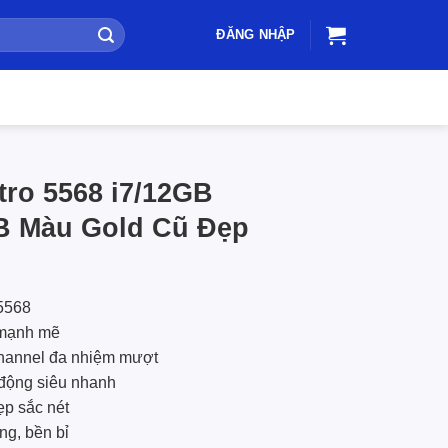
ĐĂNG NHẬP
tro 5568 i7/12GB
 Màu Gold Cũ Đẹp
 5568
 mạnh mẽ
annel đa nhiệm mượt
động siêu nhanh
ẹp sắc nét
ng, bền bỉ