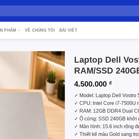
N PHẨM
VỀ CHÚNG TÔI
BÀI VIẾT
Laptop Dell Vos
RAM/SSD 240GB
Add to
wishlist
4.500.000
₫
✓ Model: Laptop Dell Vostro
✓ CPU: Intel Core i7-7500U
✓ RAM: 12GB DDR4 Dual Ch
✓ Ổ cứng: SSD 240GB khởi 
✓ Màn hình: 15.6 inch rộng đ
✓ Thiết kế màu Gold sang trọ