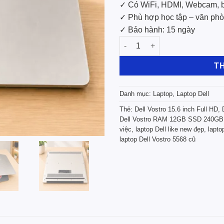
✓ Có WiFi, HDMI, Webcam, b
✓ Phù hợp học tập – văn phò
✓ Bảo hành: 15 ngày
Laptop Dell Vostro 5568 i7/
T
Danh mục:
Laptop
,
Laptop Dell
Thẻ:
Dell Vostro 15.6 inch Full HD
,
Dell Vostro RAM 12GB SSD 240GB
việc
,
laptop Dell like new đẹp
,
lapto
laptop Dell Vostro 5568 cũ