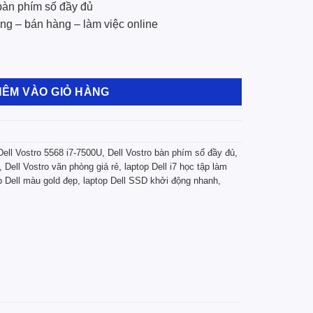
àn phím số đầy đủ
ng – bán hàng – làm việc online
12GB RAM/SSD 240GB Màu Gold Cũ Đẹp số lượng
HÊM VÀO GIỎ HÀNG
Dell Vostro 5568 i7-7500U
,
Dell Vostro bàn phím số đầy đủ
,
,
Dell Vostro văn phòng giá rẻ
,
laptop Dell i7 học tập làm
p Dell màu gold đẹp
,
laptop Dell SSD khởi động nhanh
,