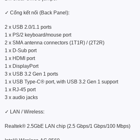
✓ Cổng kết nối (Back Panel):
2 x USB 2.0/1.1 ports
1 x PS/2 keyboard/mouse port
2 x SMA antenna connectors (1T1R) / (2T2R)
1 x D-Sub port
1 x HDMI port
1 x DisplayPort
3 x USB 3.2 Gen 1 ports
1 x USB Type-C® port, with USB 3.2 Gen 1 support
1 x RJ-45 port
3 x audio jacks
✓ LAN / Wireless:
Realtek® 2.5GbE LAN chip (2.5 Gbps/1 Gbps/100 Mbps)