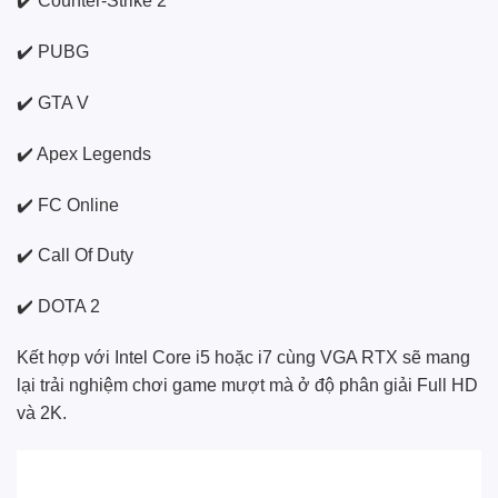
✔️ Counter-Strike 2
✔️ PUBG
✔️ GTA V
✔️ Apex Legends
✔️ FC Online
✔️ Call Of Duty
✔️ DOTA 2
Kết hợp với Intel Core i5 hoặc i7 cùng VGA RTX sẽ mang
lại trải nghiệm chơi game mượt mà ở độ phân giải Full HD
và 2K.