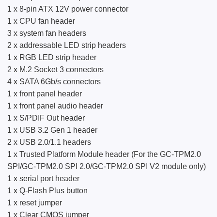
1 x 8-pin ATX 12V power connector
1 x CPU fan header
3 x system fan headers
2 x addressable LED strip headers
1 x RGB LED strip header
2 x M.2 Socket 3 connectors
4 x SATA 6Gb/s connectors
1 x front panel header
1 x front panel audio header
1 x S/PDIF Out header
1 x USB 3.2 Gen 1 header
2 x USB 2.0/1.1 headers
1 x Trusted Platform Module header (For the GC-TPM2.0
SPI/GC-TPM2.0 SPI 2.0/GC-TPM2.0 SPI V2 module only)
1 x serial port header
1 x Q-Flash Plus button
1 x reset jumper
1 x Clear CMOS jumper