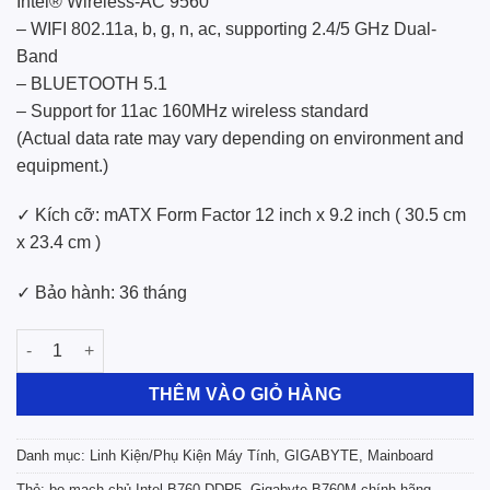
Intel® Wireless-AC 9560
– WIFI 802.11a, b, g, n, ac, supporting 2.4/5 GHz Dual-
Band
– BLUETOOTH 5.1
– Support for 11ac 160MHz wireless standard
(Actual data rate may vary depending on environment and
equipment.)
✓ Kích cỡ: mATX Form Factor 12 inch x 9.2 inch ( 30.5 cm
x 23.4 cm )
✓ Bảo hành: 36 tháng
Mainboard Gigabyte B760M GAMING PLUS WIFI DDR5 số lượn
THÊM VÀO GIỎ HÀNG
Danh mục:
Linh Kiện/Phụ Kiện Máy Tính
,
GIGABYTE
,
Mainboard
Thẻ:
bo mạch chủ Intel B760 DDR5
,
Gigabyte B760M chính hãng
,