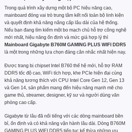
Trong quá trình xây dựng một bộ PC hiệu năng cao,
mainboard đóng vai trò trung tâm kết nối toàn bộ linh kiện
và quyết định khả năng nâng cấp lâu dài của hệ thống.
Nếu bạn đang tìm kiếm một bo mạch chủ hỗ trợ công nghệ
mới nhất, hiệu năng ổn định và mức giá hợp lý thì
Mainboard Gigabyte B760M GAMING PLUS WIFI DDR5
là một trong những lựa chọn đáng cân nhắc nhất hiện nay.
Được trang bị chipset Intel B760 thế hệ mới, hỗ trợ RAM
DDR5 tốc độ cao, WiFi tích hợp, khe PCIe hiện đại cùng
khả năng tương thích với CPU Intel Core Gen 12, Gen 13
và Gen 14, sản phẩm mang đến hiệu năng mạnh mẽ cho
game thủ, streamer, designer, kỹ sư và người dùng văn
phòng cao cấp.
Gigabyte từ lâu đã nổi tiếng với các dòng mainboard bền
bỉ, ổn định và có khả năng vận hành lâu dài. Dòng B760M
GAMING PLUS WIFI DDR5 tiếp tục kế thừa những ưu