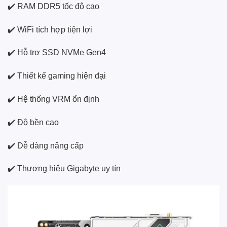
✔️ RAM DDR5 tốc độ cao
✔️ WiFi tích hợp tiện lợi
✔️ Hỗ trợ SSD NVMe Gen4
✔️ Thiết kế gaming hiện đại
✔️ Hệ thống VRM ổn định
✔️ Độ bền cao
✔️ Dễ dàng nâng cấp
✔️ Thương hiệu Gigabyte uy tín