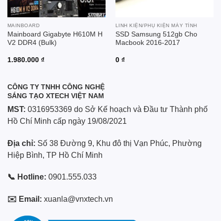
MAINBOARD
LINH KIỆN/PHỤ KIỆN MÁY TÍNH
Mainboard Gigabyte H610M H
SSD Samsung 512gb Cho
V2 DDR4 (Bulk)
Macbook 2016-2017
1.980.000
₫
0
₫
CÔNG TY TNHH CÔNG NGHỆ
SÁNG TẠO XTECH VIỆT NAM
MST:
0316953369 do Sở Kế hoạch và Đầu tư Thành phố
Hồ Chí Minh cấp ngày 19/08/2021
Địa chỉ:
Số 38 Đường 9, Khu đô thị Vạn Phúc, Phường
Hiệp Bình, TP Hồ Chí Minh
📞 Hotline:
0901.555.033
✉️ Email:
xuanla@vnxtech.vn