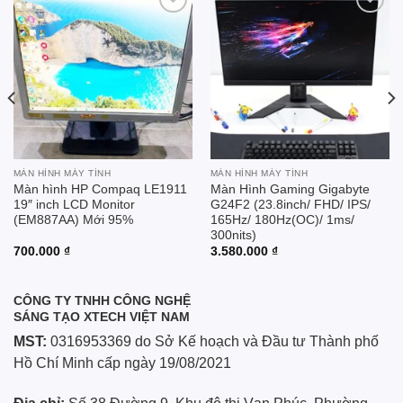
Add to
Add to
wishlist
wishlist
MÀN HÌNH MÁY TÍNH
MÀN HÌNH MÁY TÍNH
Màn hình HP Compaq LE1911
Màn Hình Gaming Gigabyte
19″ inch LCD Monitor
G24F2 (23.8inch/ FHD/ IPS/
(EM887AA) Mới 95%
165Hz/ 180Hz(OC)/ 1ms/
300nits)
700.000
₫
3.580.000
₫
00 ₫.
CÔNG TY TNHH CÔNG NGHỆ
SÁNG TẠO XTECH VIỆT NAM
MST:
0316953369 do Sở Kế hoạch và Đầu tư Thành phố
Hồ Chí Minh cấp ngày 19/08/2021