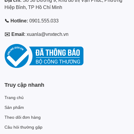
Địa chỉ:
Số 38 Đường 9, Khu đô thị Vạn Phúc, Phường
Hiệp Bình, TP Hồ Chí Minh
📞 Hotline:
0901.555.033
✉️ Email:
xuanla@vnxtech.vn
Truy cập nhanh
Trang chủ
Sản phẩm
Theo dõi đơn hàng
Câu hỏi thường gặp