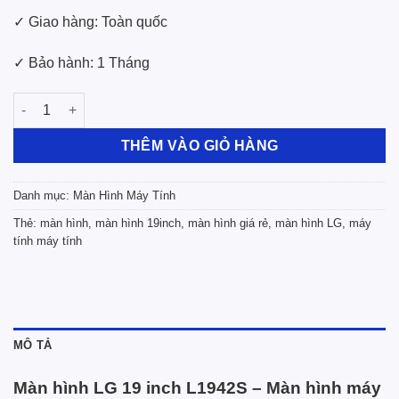
✓ Giao hàng: Toàn quốc
✓ Bảo hành: 1 Tháng
Màn Hình LG 19 Inch Vuông Độ Phân Giải 1280 x 1024 Cũ ( L19
THÊM VÀO GIỎ HÀNG
Danh mục:
Màn Hình Máy Tính
Thẻ:
màn hình
,
màn hình 19inch
,
màn hình giá rẻ
,
màn hình LG
,
máy
tính máy tính
MÔ TẢ
Màn hình LG 19 inch L1942S – Màn hình máy