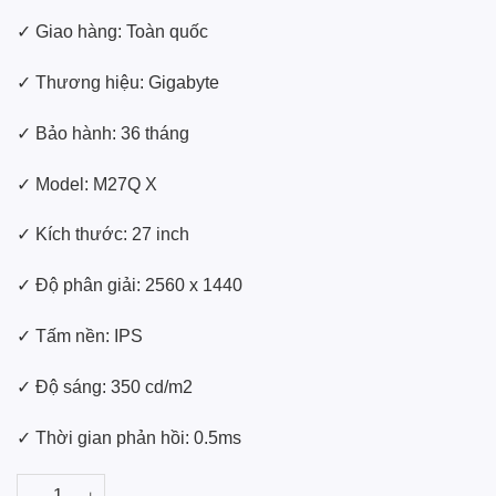
✓ Giao hàng: Toàn quốc
✓ Thương hiệu: Gigabyte
✓ Bảo hành: 36 tháng
✓ Model: M27Q X
✓ Kích thước: 27 inch
✓ Độ phân giải: 2‎560 x 1440
✓ Tấm nền: IPS
✓ Độ sáng: 350 cd/m2
✓ Thời gian phản hồi: 0.5ms
Màn Hình Máy Tính Gigabyte Gaming LCD Gigabyte M27Q (27 inch