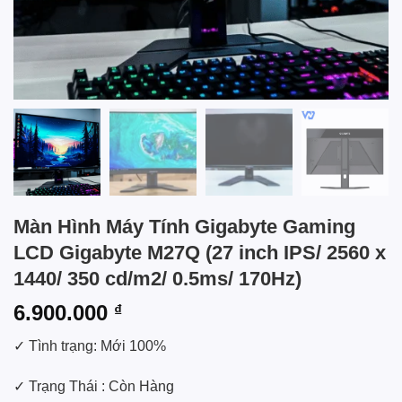
Màn Hình Máy Tính Gigabyte Gaming
LCD Gigabyte M27Q (27 inch IPS/ 2‎560 x
1440/ 350 cd/m2/ 0.5ms/ 170Hz)
6.900.000
₫
✓ Tình trạng: Mới 100%
✓ Trạng Thái : Còn Hàng