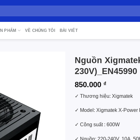
N PHẨM
VỀ CHÚNG TÔI
BÀI VIẾT
Nguồn Xigmatek 
230V)_EN45990
Add to
wishlist
850.000
₫
✓ Thương hiệu: Xigmatek
✓ Model: Xigmatek X-Power I
✓ Công suất : 600W
✓ Nguồn: 220-240V, 10A, 5