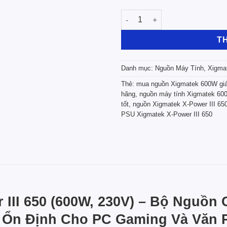
Nguồn Xigmatek X-Power III 6
T
Danh mục:
Nguồn Máy Tính
,
Xigma
Thẻ:
mua nguồn Xigmatek 600W giá
hãng
,
nguồn máy tính Xigmatek 60
tốt
,
nguồn Xigmatek X-Power III 65
PSU Xigmatek X-Power III 650
III 650 (600W, 230V) – Bộ Nguồn
 Ổn Định Cho PC Gaming Và Văn 