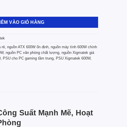
50 (600W, 230V)_EN45990 số lượng
HÊM VÀO GIỎ HÀNG
tek
 rẻ
,
nguồn ATX 600W ổn định
,
nguồn máy tính 600W chính
0W
,
nguồn PC văn phòng chất lượng
,
nguồn Xigmatek giá
0
,
PSU cho PC gaming tầm trung
,
PSU Xigmatek 600W
,
 Công Suất Mạnh Mẽ, Hoạt
Phòng