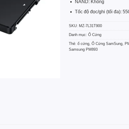
NAND: Không
Tốc độ đọc/ghi (tối đa): 5
SKU:
MZ-7L31T900
Danh mục:
Ổ Cứng
Thẻ:
ổ cứng
,
Ổ Cứng SamSung
,
P
Samsung PM893