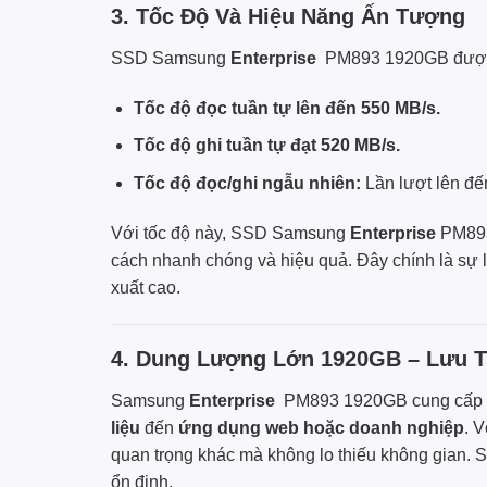
3. Tốc Độ Và Hiệu Năng Ấn Tượng
SSD
Samsung
Enterprise
PM893 1920GB được 
Tốc độ đọc tuần tự lên đến 550 MB/s.
Tốc độ ghi tuần tự đạt 520 MB/s.
Tốc độ đọc/ghi ngẫu nhiên:
Lần lượt lên đế
Với tốc độ này, SSD Samsung
Enterprise
PM893
cách nhanh chóng và hiệu quả. Đây chính là sự l
xuất cao.
4. Dung Lượng Lớn 1920GB – Lưu 
Samsung
Enterprise
PM893 1920GB cung cấp du
liệu
đến
ứng dụng web hoặc doanh nghiệp
. 
quan trọng khác mà không lo thiếu không gian. 
ổn định.