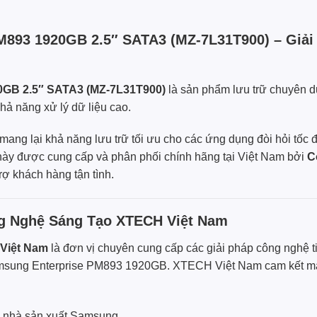
893 1920GB 2.5″ SATA3 (MZ-7L31T900) – Giải
0GB 2.5″ SATA3 (MZ-7L31T900)
là sản phẩm lưu trữ chuyên d
hả năng xử lý dữ liệu cao.
mang lại khả năng lưu trữ tối ưu cho các ứng dụng đòi hỏi tốc đ
này được cung cấp và phân phối chính hãng tại Việt Nam bởi
C
rợ khách hàng tận tình.
ng Nghệ Sáng Tạo XTECH Việt Nam
Việt Nam
là đơn vị chuyên cung cấp các giải pháp công nghệ tiê
sung Enterprise
PM893 1920GB.
XTECH Việt Nam
cam kết m
 nhà sản xuất
Samsung
.