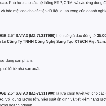
 cao:
Phù hợp cho các hệ thống ERP, CRM, và các ứng dụng 
i và bảo mật cao cho các tệp dữ liệu quan trọng của doanh nghi
0GB 2.5″ SATA3 (MZ-7L31T900)
hiện có giá dao động từ
35.0
 tại
Công Ty TNHH Công Nghệ Sáng Tạo XTECH Việt Nam
h sử dụng sản phẩm.
 có lỗi từ nhà sản xuất.
0GB 2.5″ SATA3 (MZ-7L31T900)
là lựa chọn tuyệt vời cho các
 cao. Với dung lượng lớn, hiệu suất ổn định và tiết kiệm năng l
rường doanh nghiệp.