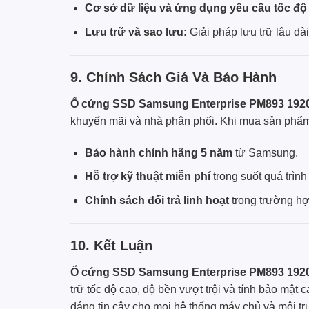
Cơ sở dữ liệu và ứng dụng yêu cầu tốc độ
Lưu trữ và sao lưu:
Giải pháp lưu trữ lâu dà
9. Chính Sách Giá Và Bảo Hành
Ổ cứng SSD Samsung Enterprise PM893 192
khuyến mãi và nhà phân phối. Khi mua sản phẩm
Bảo hành chính hãng 5 năm
từ Samsung.
Hỗ trợ kỹ thuật miễn phí
trong suốt quá trìn
Chính sách đổi trả linh hoạt
trong trường hợp
10. Kết Luận
Ổ cứng SSD Samsung Enterprise PM893 192
trữ tốc độ cao, độ bền vượt trội và tính bảo mật
đáng tin cậy cho mọi hệ thống máy chủ và môi t