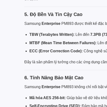
5. Độ Bền Và Tin Cậy Cao
Samsung
Enterprise
PM893 được thiết kế đặc b
TBW (Terabytes Written):
Lên đến
7.3PB (7
MTBF (Mean Time Between Failures):
Lên 
ECC (Error Correction Code):
Công nghệ sửa 
Đây là sản phẩm lý tưởng cho các ứng dụng cần 
6. Tính Năng Bảo Mật Cao
Samsung
Enterprise
PM893 không chỉ nổi bật về
Mã hóa AES 256-bit:
Giúp bảo vệ dữ liệu khỏi
Self-Encrypting Drive (SED):
Đảm bảo mã hóa