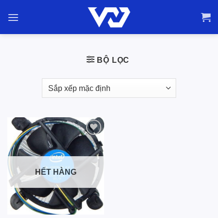
Bỏ
qua
nội
dung
BỘ LỌC
Add to
wishlist
HẾT HÀNG