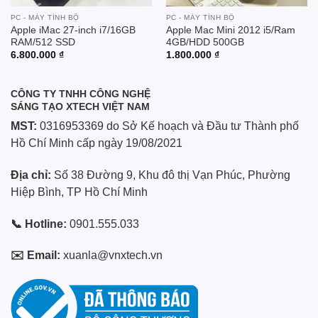
PC - MÁY TÍNH BỘ
PC - MÁY TÍNH BỘ
Apple iMac 27-inch i7/16GB
Apple Mac Mini 2012 i5/Ram
RAM/512 SSD
4GB/HDD 500GB
6.800.000
₫
1.800.000
₫
CÔNG TY TNHH CÔNG NGHỆ
SÁNG TẠO XTECH VIỆT NAM
MST:
0316953369 do Sở Kế hoạch và Đầu tư Thành phố
Hồ Chí Minh cấp ngày 19/08/2021
Địa chỉ:
Số 38 Đường 9, Khu đô thị Vạn Phúc, Phường
Hiệp Bình, TP Hồ Chí Minh
📞 Hotline:
0901.555.033
✉️ Email:
xuanla@vnxtech.vn