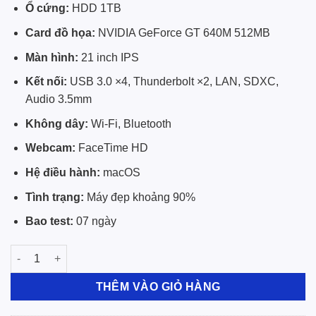
Ổ cứng:
HDD 1TB
Card đồ họa:
NVIDIA GeForce GT 640M 512MB
Màn hình:
21 inch IPS
Kết nối:
USB 3.0 ×4, Thunderbolt ×2, LAN, SDXC,
Audio 3.5mm
Không dây:
Wi-Fi, Bluetooth
Webcam:
FaceTime HD
Hệ điều hành:
macOS
Tình trạng:
Máy đẹp khoảng 90%
Bao test:
07 ngày
Apple iMac 21 Inch Late 2012 Core i7 RAM 8GB HDD 1TB Mới 9
THÊM VÀO GIỎ HÀNG