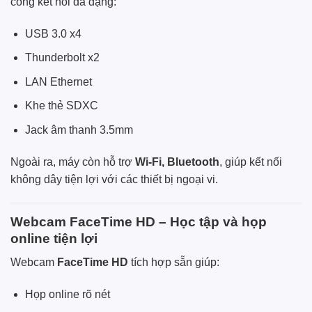
cổng kết nối đa dạng:
USB 3.0 x4
Thunderbolt x2
LAN Ethernet
Khe thẻ SDXC
Jack âm thanh 3.5mm
Ngoài ra, máy còn hỗ trợ
Wi‑Fi, Bluetooth
, giúp kết nối
không dây tiện lợi với các thiết bị ngoại vi.
Webcam FaceTime HD – Học tập và họp
online tiện lợi
Webcam
FaceTime HD
tích hợp sẵn giúp:
Họp online rõ nét