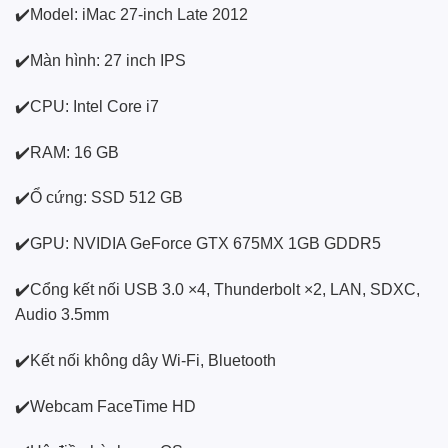
✔️Model: iMac 27-inch Late 2012
✔️Màn hình: 27 inch IPS
✔️CPU: Intel Core i7
✔️RAM: 16 GB
✔️Ổ cứng: SSD 512 GB
✔️GPU: NVIDIA GeForce GTX 675MX 1GB GDDR5
✔️Cổng kết nối USB 3.0 ×4, Thunderbolt ×2, LAN, SDXC,
Audio 3.5mm
✔️Kết nối không dây Wi-Fi, Bluetooth
✔️Webcam FaceTime HD