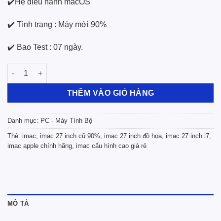
✔️Hệ điều hành macOS
✔️ Tình trạng : Máy mới 90%
✔️ Bao Test : 07 ngày.
Apple iMac 27-inch i7/16GB RAM/512 SSD số lượng
THÊM VÀO GIỎ HÀNG
Danh mục:
PC - Máy Tính Bộ
Thẻ:
imac
,
imac 27 inch cũ 90%
,
imac 27 inch đồ họa
,
imac 27 inch i7
,
imac apple chính hãng
,
imac cấu hình cao giá rẻ
MÔ TẢ