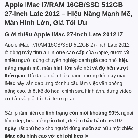
Apple iMac i7/RAM 16GB/SSD 512GB
27-Inch Late 2012 – Hiệu Năng Mạnh Mẽ,
Màn Hình Lớn, Giá Tối Ưu
Giới thiệu Apple iMac 27-Inch Late 2012 i7
Apple iMac i7/RAM 16GB/SSD 512GB 27-Inch Late 2012
là dòng
máy tính all-in-one cao cấp
của Apple, được rất
nhiều người dùng chuyên nghiệp đánh giá cao nhờ
hiệu
năng mạnh mẽ, màn hình lớn sắc nét và độ bền vượt
thời gian
. Dù đã ra mắt nhiều năm, nhưng đến nay mẫu
iMac này vẫn đáp ứng tốt nhu cầu làm việc văn phòng
nâng cao, thiết kế đồ họa, chỉnh sửa hình ảnh, dựng video
cơ bản và giải trí chất lượng cao.
Sản phẩm hiện có
tình trạng còn mới khoảng 90%
, ngoại
hình đẹp, hoạt động ổn định, đi kèm
bảo hành test 07
ngày
, rất phù hợp cho người dùng muốn sở hữu một chiếc
iMac cấu hình cao với chi phí hợp lý
.