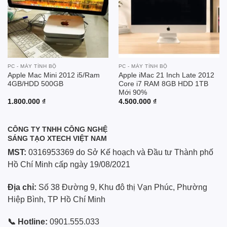
PC - MÁY TÍNH BỘ
PC - MÁY TÍNH BỘ
Apple Mac Mini 2012 i5/Ram
Apple iMac 21 Inch Late 2012
4GB/HDD 500GB
Core i7 RAM 8GB HDD 1TB
Mới 90%
1.800.000
₫
4.500.000
₫
CÔNG TY TNHH CÔNG NGHỆ
SÁNG TẠO XTECH VIỆT NAM
MST:
0316953369 do Sở Kế hoạch và Đầu tư Thành phố
Hồ Chí Minh cấp ngày 19/08/2021
Địa chỉ:
Số 38 Đường 9, Khu đô thị Vạn Phúc, Phường
Hiệp Bình, TP Hồ Chí Minh
📞 Hotline:
0901.555.033