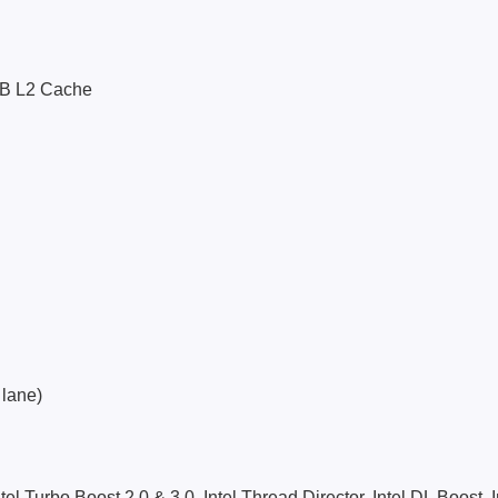
MB L2 Cache
 lane)
tel Turbo Boost 2.0 & 3.0, Intel Thread Director, Intel DL Boost,