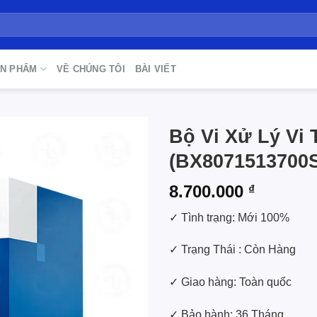
N PHẨM
VỀ CHÚNG TÔI
BÀI VIẾT
Bộ Vi Xử Lý Vi T
(BX8071513700
Add to
wishlist
8.700.000
₫
✓ Tình trạng: Mới 100%
✓ Trạng Thái : Còn Hàng
✓ Giao hàng: Toàn quốc
✓ Bảo hành: 36 Tháng