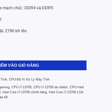
ào bo mạch chủ) : DDR4 và DDR5
0
ặc Z790 trở lên
e i7-13700 (BX8071513700SRMBA) + Quạt số lượng
HÊM VÀO GIỎ HÀNG
 Tính
,
CPU-Bộ Vi Xử Lý Máy Tính
 gaming
,
CPU i7-13700
,
CPU i7-13700 đa nhiệm
,
CPU Intel
0
,
Intel Core i7-13700 chính hãng
,
Intel Core i7-13700 LGA
iá tốt