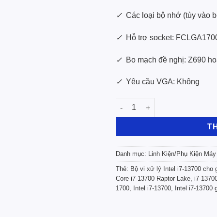
✓
Các loại bộ nhớ (tùy v
✓
Hỗ trợ socket: FCLGA170
✓
Bo mạch đề nghị: Z690 ho
✓
Yêu cầu VGA: Không
Bộ Vi Xử Lý Vi Tính Intel Cor
T
Danh mục:
Linh Kiện/Phụ Kiện Máy
Thẻ:
Bộ vi xử lý Intel i7-13700 cho
Core i7-13700 Raptor Lake
,
i7-1370
1700
,
Intel i7-13700
,
Intel i7-13700 g