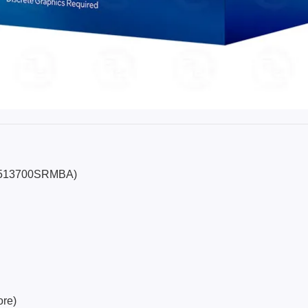
71513700SRMBA)
ore)