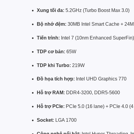
Xung tối đa:
5.2GHz (Turbo Boost Max 3.0)
Bộ nhớ đệm:
30MB Intel Smart Cache + 24
Tiến trình:
Intel 7 (10nm Enhanced SuperFin)
TDP cơ bản:
65W
TDP khi Turbo:
219W
Đồ họa tích hợp:
Intel UHD Graphics 770
Hỗ trợ RAM:
DDR4-3200, DDR5-5600
Hỗ trợ PCIe:
PCIe 5.0 (16 lane) + PCIe 4.0 (4
Socket:
LGA 1700
Công nghệ nổi bật:
Intel Hyper-Threading, In