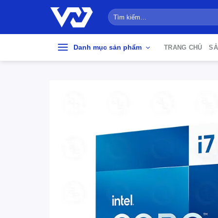
Bỏ
Tìm
qua
kiếm:
nội
dung
Danh mục sản phẩm
TRANG CHỦ
SẢ