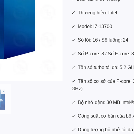
✓ Thương hiệu: Intel
✓ Model: i7-13700
✓
Số lõi: 16 / Số luồng: 24
✓
Số P-core: 8 / Số E-core: 8
✓
Tần số turbo tối đa: 5.2 G
✓
Tần số cơ sở của P-core: 2
GHz)
✓
Bộ nhớ đệm: 30 MB Inte
✓
Công suất cơ bản của bộ x
✓
Dung lượng bộ nhớ tối đa