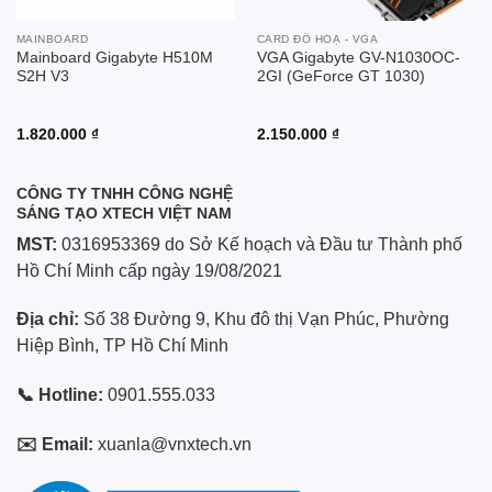
MAINBOARD
CARD ĐỒ HOẠ - VGA
Mainboard Gigabyte H510M
VGA Gigabyte GV-N1030OC-
S2H V3
2GI (GeForce GT 1030)
1.820.000
₫
2.150.000
₫
CÔNG TY TNHH CÔNG NGHỆ
SÁNG TẠO XTECH VIỆT NAM
MST:
0316953369 do Sở Kế hoạch và Đầu tư Thành phố
Hồ Chí Minh cấp ngày 19/08/2021
Địa chỉ:
Số 38 Đường 9, Khu đô thị Vạn Phúc, Phường
Hiệp Bình, TP Hồ Chí Minh
📞 Hotline:
0901.555.033
✉️ Email:
xuanla@vnxtech.vn