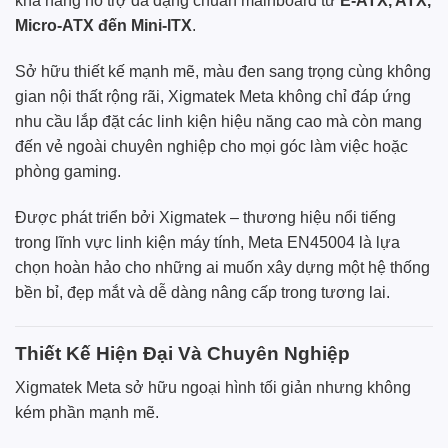
khả năng hỗ trợ đa dạng chuẩn mainboard từ
E-ATX, ATX,
Micro-ATX đến Mini-ITX
.
Sở hữu thiết kế mạnh mẽ, màu đen sang trọng cùng không
gian nội thất rộng rãi, Xigmatek Meta không chỉ đáp ứng
nhu cầu lắp đặt các linh kiện hiệu năng cao mà còn mang
đến vẻ ngoài chuyên nghiệp cho mọi góc làm việc hoặc
phòng gaming.
Được phát triển bởi Xigmatek – thương hiệu nổi tiếng
trong lĩnh vực linh kiện máy tính, Meta EN45004 là lựa
chọn hoàn hảo cho những ai muốn xây dựng một hệ thống
bền bỉ, đẹp mắt và dễ dàng nâng cấp trong tương lai.
Thiết Kế Hiện Đại Và Chuyên Nghiệp
Xigmatek Meta sở hữu ngoại hình tối giản nhưng không
kém phần mạnh mẽ.