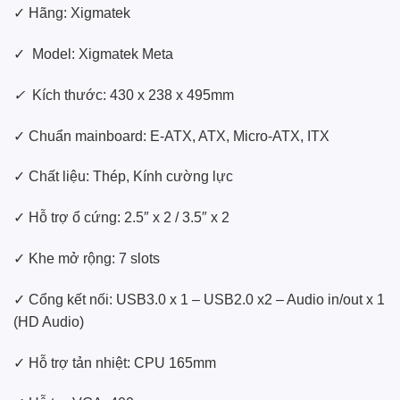
✓ Hãng: Xigmatek
✓ Model: Xigmatek Meta
✓
Kích thước: 430 x 238 x 495mm
✓ Chuẩn mainboard: E-ATX, ATX, Micro-ATX, ITX
✓ Chất liệu: Thép, Kính cường lực
✓ Hỗ trợ ổ cứng: 2.5″ x 2 / 3.5″ x 2
✓ Khe mở rộng: 7 slots
✓ Cổng kết nối: USB3.0 x 1 – USB2.0 x2 – Audio in/out x 1
(HD Audio)
✓ Hỗ trợ tản nhiệt: CPU 165mm