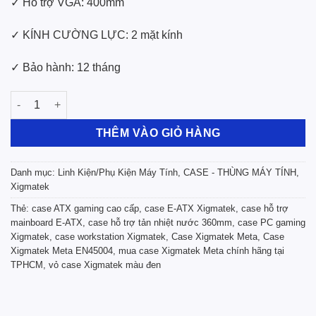
✓ Hỗ trợ VGA: 400mm
✓ KÍNH CƯỜNG LỰC: 2 mặt kính
✓ Bảo hành: 12 tháng
Case Xigmatek Meta (No Fan)_EN45004 (E-ATX, ATX, Micro-ATX,
THÊM VÀO GIỎ HÀNG
Danh mục:
Linh Kiện/Phụ Kiện Máy Tính
,
CASE - THÙNG MÁY TÍNH
,
Xigmatek
Thẻ:
case ATX gaming cao cấp
,
case E-ATX Xigmatek
,
case hỗ trợ
mainboard E-ATX
,
case hỗ trợ tản nhiệt nước 360mm
,
case PC gaming
Xigmatek
,
case workstation Xigmatek
,
Case Xigmatek Meta
,
Case
Xigmatek Meta EN45004
,
mua case Xigmatek Meta chính hãng tại
TPHCM
,
vỏ case Xigmatek màu đen