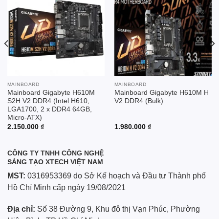
Add to
Add to
wishlist
wishlist
MAINBOARD
MAINBOARD
Mainboard Gigabyte H610M
Mainboard Gigabyte H610M H
S2H V2 DDR4 (Intel H610,
V2 DDR4 (Bulk)
LGA1700, 2 x DDR4 64GB,
Micro-ATX)
2.150.000
₫
1.980.000
₫
CÔNG TY TNHH CÔNG NGHỆ
SÁNG TẠO XTECH VIỆT NAM
MST:
0316953369 do Sở Kế hoạch và Đầu tư Thành phố
Hồ Chí Minh cấp ngày 19/08/2021
Địa chỉ:
Số 38 Đường 9, Khu đô thị Vạn Phúc, Phường