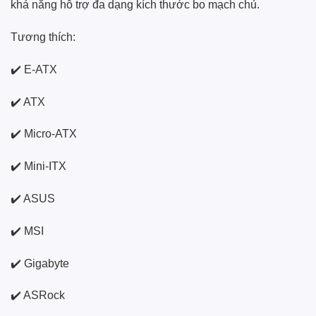
khả năng hỗ trợ đa dạng kích thước bo mạch chủ.
Tương thích:
✔️ E-ATX
✔️ ATX
✔️ Micro-ATX
✔️ Mini-ITX
✔️ ASUS
✔️ MSI
✔️ Gigabyte
✔️ ASRock