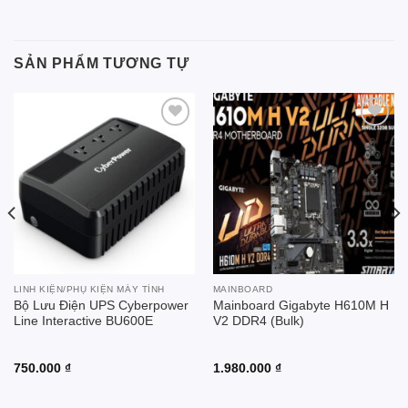
SẢN PHẨM TƯƠNG TỰ
Add to
Add to
wishlist
wishlist
LINH KIỆN/PHỤ KIỆN MÁY TÍNH
MAINBOARD
Bộ Lưu Điện UPS Cyberpower
Mainboard Gigabyte H610M H
Line Interactive BU600E
V2 DDR4 (Bulk)
750.000
₫
1.980.000
₫