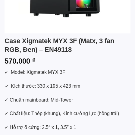
Case Xigmatek MYX 3F (Matx, 3 fan
RGB, Đen) – EN49118
570.000
₫
✓ Model: Xigmatek MYX 3F
✓
Kích thước: 330 x 195 x 423 mm
✓ Chuẩn mainboard: Mid-Tower
✓ Chất liệu: Thép (khung), Kính cường lực (hông trái)
✓ Hỗ trợ ổ cứng: 2.5″ x 1, 3.5″ x 1