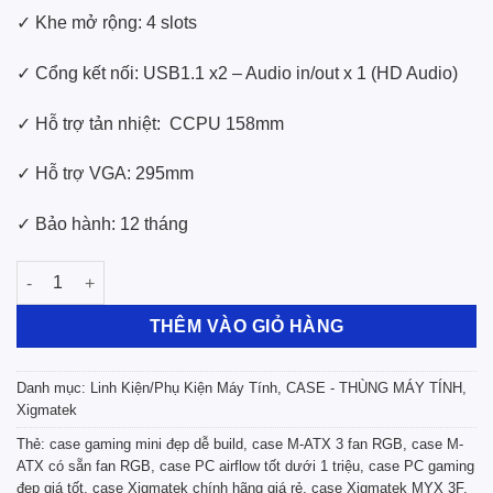
✓ Khe mở rộng: 4 slots
✓ Cổng kết nối: USB1.1 x2 – Audio in/out x 1 (HD Audio)
✓ Hỗ trợ tản nhiệt: CCPU 158mm
✓ Hỗ trợ VGA: 295mm
✓ Bảo hành: 12 tháng
Case Xigmatek MYX 3F (Matx, 3 fan RGB, Đen) – EN49118 số lư
THÊM VÀO GIỎ HÀNG
Danh mục:
Linh Kiện/Phụ Kiện Máy Tính
,
CASE - THÙNG MÁY TÍNH
,
Xigmatek
Thẻ:
case gaming mini đẹp dễ build
,
case M-ATX 3 fan RGB
,
case M-
ATX có sẵn fan RGB
,
case PC airflow tốt dưới 1 triệu
,
case PC gaming
đẹp giá tốt
,
case Xigmatek chính hãng giá rẻ
,
case Xigmatek MYX 3F
,