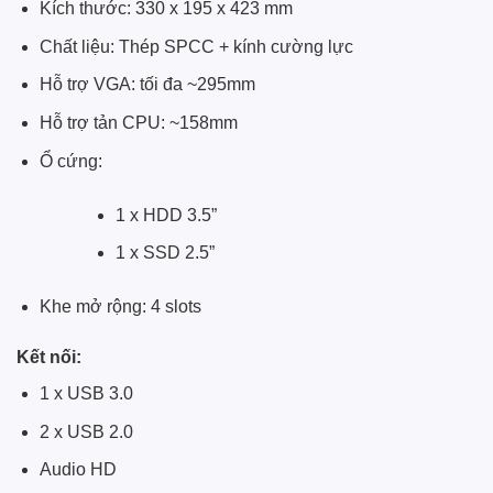
Kích thước: 330 x 195 x 423 mm
Chất liệu: Thép SPCC + kính cường lực
Hỗ trợ VGA: tối đa ~295mm
Hỗ trợ tản CPU: ~158mm
Ổ cứng:
1 x HDD 3.5”
1 x SSD 2.5”
Khe mở rộng: 4 slots
Kết nối:
1 x USB 3.0
2 x USB 2.0
Audio HD