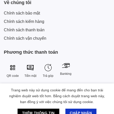
Về chúng tôi
Chính sách bảo mật
Chính sách kiểm hàng
Chính sách thanh toán
Chính sách vận chuyển
Phương thức thanh toán
Banking
QR code
Tiền mặt
Trả góp
Trang web này sử dụng cookie để mang đến cho bạn trải
Công Ty TNHH Công Nghệ Sáng Tạo Xtech Việt Nam
nghiệm duyệt web tốt hơn. Bằng cách duyệt trang web này,
38 Đường Số 9 , Khu đô thị Vạn Phúc, Phường Hiệp Bình, Thành
bạn đồng ý với việc chúng tôi sử dụng cookie.
phố Hồ Chí Minh, Việt Nam.
Chat hỗ trợ
2023 © Bản quyền Sở hữu thuộc Xtech Việt Nam
THÊM THÔNG TIN
CHẤP NHẬN