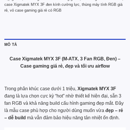
case Xigmatek MYX 3F đen kính cường lực
,
thùng máy tính RGB giá
rẻ
,
vỏ case gaming giá rẻ có RGB
MÔ TẢ
Case Xigmatek MYX 3F (M-ATX, 3 Fan RGB, Đen) –
Case gaming giá rẻ, đẹp và tối ưu airflow
Trong phân khúc case dưới 1 triệu,
Xigmatek MYX 3F
đang là lựa chọn cực kỳ “hot” nhờ thiết kế hiện đại, sẵn 3
fan RGB và khả năng build cấu hình gaming đẹp mắt. Đây
là mẫu case phù hợp cho người dùng muốn vừa
đẹp – rẻ
– dễ build
mà vẫn đảm bảo hiệu năng tản nhiệt ổn định.