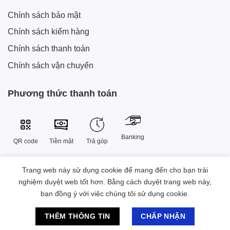
Chính sách bảo mật
Chính sách kiểm hàng
Chính sách thanh toán
Chính sách vận chuyển
Phương thức thanh toán
Banking
QR code
Tiền mặt
Trả góp
Trang web này sử dụng cookie để mang đến cho bạn trải
Công Ty TNHH Công Nghệ Sáng Tạo Xtech Việt Nam
nghiệm duyệt web tốt hơn. Bằng cách duyệt trang web này,
38 Đường Số 9 , Khu đô thị Vạn Phúc, Phường Hiệp Bình, Thành
bạn đồng ý với việc chúng tôi sử dụng cookie.
phố Hồ Chí Minh, Việt Nam.
Chat hỗ trợ
2023 © Bản quyền Sở hữu thuộc Xtech Việt Nam
THÊM THÔNG TIN
CHẤP NHẬN