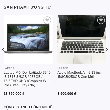
SẢN PHẨM TƯƠNG TỰ
Add to
Add to
wishlist
wishlist
LAPTOP
LAPTOP
Laptop Mới Dell Latitude 3340
Apple MacBook Air i5 13 inch
i3-1315U /8GB / 256GB /
i5/8GB/256GB Còn Mới
13.3FHD UHD /Graphics W11
Pro /Titan Gray (NK)
13.850.000
₫
3.500.000
₫
CÔNG TY TNHH CÔNG NGHỆ