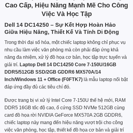
Cao Cấp, Hiệu Năng Mạnh Mẽ Cho Công
Việc Và Học Tập
Dell 14 DC14250 – Sự Kết Hợp Hoàn Hảo
Giữa Hiệu Năng, Thiết Kế Và Tính Di Động
Trong thời đại số hóa, một chiếc laptop không chỉ phục vụ
nhu cầu làm việc văn phòng mà còn phải đáp ứng khả
năng đa nhiệm, xử lý đồ họa cơ bản, học tập trực tuyến và
giải trí.
Laptop Dell 14 DC14250 Core 7-150U/16GB
DDR5/512GB SSD/2GB GDDR6 MX570A/14
Inch/Windows 11 + Office (F0FTK7)
là mẫu laptop nổi bật
đáp ứng đầy đủ các tiêu chí đó.
Được trang bị vi xử lý Intel Core 7-150U thế hệ mới, RAM
DDR5 16GB tốc độ cao, ổ cứng SSD NVMe 512GB cùng
card đồ họa rời NVIDIA GeForce MX570A 2GB GDDR6,
chiếc laptop này mang đến hiệu năng vượt trội cho công
việc văn phòng, học tập, thiết kế đồ họa cơ bản và giải trí