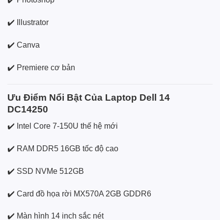
✔️ Illustrator
✔️ Canva
✔️ Premiere cơ bản
Ưu Điểm Nổi Bật Của Laptop Dell 14
DC14250
✔️ Intel Core 7-150U thế hệ mới
✔️ RAM DDR5 16GB tốc độ cao
✔️ SSD NVMe 512GB
✔️ Card đồ họa rời MX570A 2GB GDDR6
✔️ Màn hình 14 inch sắc nét