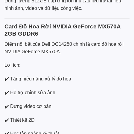
Dung lượng 512GB đáp ứng tốt nhu cầu lưu trữ tài liệu,
hình ảnh, video và dữ liệu công việc.
Card Đồ Họa Rời NVIDIA GeForce MX570A
2GB GDDR6
Điểm nổi bật của Dell DC14250 chính là card đồ họa rời
NVIDIA GeForce MX570A.
Lợi ích:
✔️ Tăng hiệu năng xử lý đồ họa
✔️ Hỗ trợ chỉnh sửa ảnh
✔️ Dựng video cơ bản
✔️ Thiết kế 2D
✔️ Học tập ngành kỹ thuật