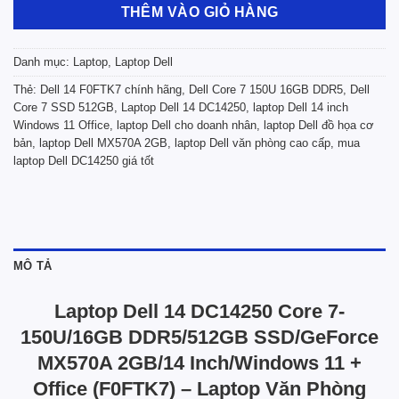
THÊM VÀO GIỎ HÀNG
Danh mục:
Laptop
,
Laptop Dell
Thẻ:
Dell 14 F0FTK7 chính hãng
,
Dell Core 7 150U 16GB DDR5
,
Dell
Core 7 SSD 512GB
,
Laptop Dell 14 DC14250
,
laptop Dell 14 inch
Windows 11 Office
,
laptop Dell cho doanh nhân
,
laptop Dell đồ họa cơ
bản
,
laptop Dell MX570A 2GB
,
laptop Dell văn phòng cao cấp
,
mua
laptop Dell DC14250 giá tốt
MÔ TẢ
Laptop Dell 14 DC14250 Core 7-
150U/16GB DDR5/512GB SSD/GeForce
MX570A 2GB/14 Inch/Windows 11 +
Office (F0FTK7) – Laptop Văn Phòng