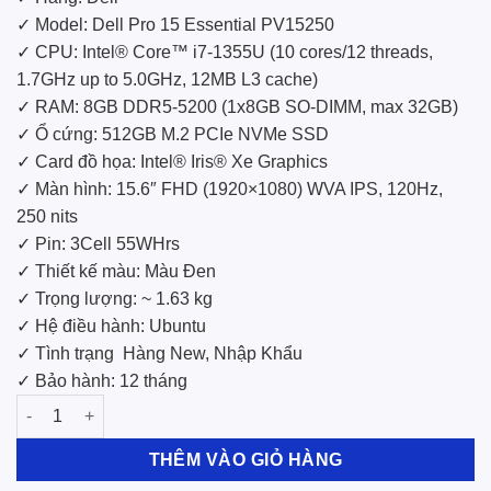
✓ Model: Dell Pro 15 Essential PV15250
✓ CPU: Intel® Core™ i7-1355U (10 cores/12 threads,
1.7GHz up to 5.0GHz, 12MB L3 cache)
✓ RAM: 8GB DDR5-5200 (1x8GB SO-DIMM, max 32GB)
✓ Ổ cứng: 512GB M.2 PCIe NVMe SSD
✓ Card đồ họa: Intel® Iris® Xe Graphics
✓ Màn hình: 15.6″ FHD (1920×1080) WVA IPS, 120Hz,
250 nits
✓ Pin: 3Cell 55WHrs
✓ Thiết kế màu: Màu Đen
✓ Trọng lượng: ~ 1.63 kg
✓ Hệ điều hành: Ubuntu
✓ Tình trạng
Hàng New, Nhập Khẩu
✓ Bảo hành: 12 tháng
Laptop Mới Dell Pro 15 Essential PV15250 i7-1355U/8GB/512GB
THÊM VÀO GIỎ HÀNG