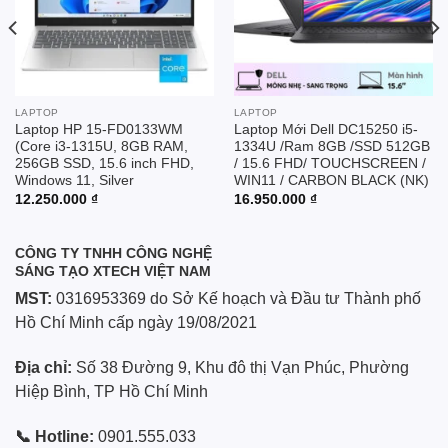
LAPTOP
LAPTOP
Laptop HP 15-FD0133WM
Laptop Mới Dell DC15250 i5-
(Core i3-1315U, 8GB RAM,
1334U /Ram 8GB /SSD 512GB
256GB SSD, 15.6 inch FHD,
/ 15.6 FHD/ TOUCHSCREEN /
Windows 11, Silver
WIN11 / CARBON BLACK (NK)
12.250.000
₫
16.950.000
₫
CÔNG TY TNHH CÔNG NGHỆ
SÁNG TẠO XTECH VIỆT NAM
MST:
0316953369 do Sở Kế hoạch và Đầu tư Thành phố
Hồ Chí Minh cấp ngày 19/08/2021
Địa chỉ:
Số 38 Đường 9, Khu đô thị Vạn Phúc, Phường
Hiệp Bình, TP Hồ Chí Minh
📞 Hotline:
0901.555.033