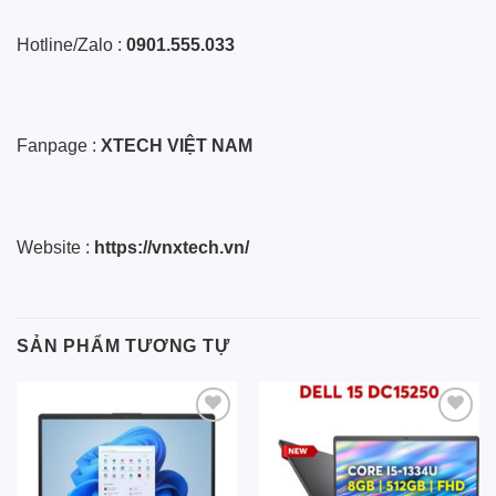
Hotline/Zalo :
0901.555.033
Fanpage :
XTECH VIỆT NAM
Website :
https://vnxtech.vn/
SẢN PHẨM TƯƠNG TỰ
Add to
Add to
wishlist
wishlist