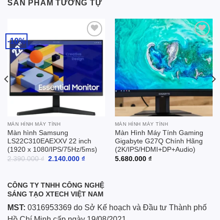
SẢN PHẨM TƯƠNG TỰ
-10%
Add to
Add to
wishlist
wishlist
MÀN HÌNH MÁY TÍNH
MÀN HÌNH MÁY TÍNH
Màn hình Samsung
Màn Hình Máy Tính Gaming
LS22C310EAEXXV 22 inch
Gigabyte G27Q Chính Hãng
(1920 x 1080/IPS/75Hz/5ms)
(2K/IPS/HDMI+DP+Audio)
Giá
Giá
2.390.000
₫
2.140.000
₫
5.680.000
₫
gốc
hiện
là:
tại
2.390.000 ₫.
là:
2.140.000 ₫.
CÔNG TY TNHH CÔNG NGHỆ
SÁNG TẠO XTECH VIỆT NAM
MST:
0316953369 do Sở Kế hoạch và Đầu tư Thành phố
Hồ Chí Minh cấp ngày 19/08/2021