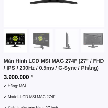
Màn Hình LCD MSI MAG 274F (27” / FHD
/ IPS / 200Hz / 0.5ms / G-Sync / Phẳng)
3.900.000
₫
✓ Hãng: MSI
✓ Model: LCD MSI MAG 274F
✓ Kích thước màn hình: 27 inch