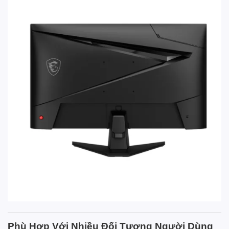
Phù Hợp Với Nhiều Đối Tượng Người Dùng