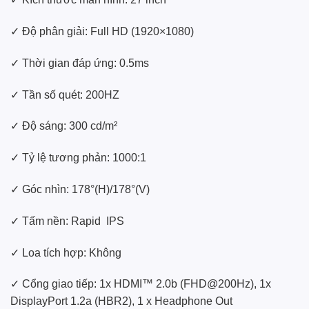
✓ Độ phân giải: Full HD (1920×1080)
✓ Thời gian đáp ứng: 0.5ms
✓ Tần số quét: 200HZ
✓ Độ sáng: 300 cd/m²
✓ Tỷ lệ tương phản: 1000:1
✓ Góc nhìn: 178°(H)/178°(V)
✓ Tấm nền: Rapid IPS
✓ Loa tích hợp: Không
✓ Cổng giao tiếp: 1x HDMI™ 2.0b (FHD@200Hz), 1x
DisplayPort 1.2a (HBR2), 1 x Headphone Out