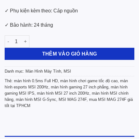
✓ Phụ kiện kèm theo: Cáp nguồn
✓ Bảo hành: 24 tháng
Màn Hình LCD MSI MAG 274F (27” / FHD / IPS / 200Hz / 0.5ms / 
THÊM VÀO GIỎ HÀNG
Danh mục:
Màn Hình Máy Tính
,
MSI
Thẻ:
màn hình 0.5ms Full HD
,
màn hình chơi game tốc độ cao
,
màn
hình esports MSI 200Hz
,
màn hình gaming 27 inch phẳng
,
màn hình
gaming MSI IPS
,
màn hình MSI 27 inch 200Hz
,
màn hình MSI chính
hãng
,
màn hình MSI G-Sync
,
MSI MAG 274F
,
mua MSI MAG 274F giá
tốt tại TPHCM