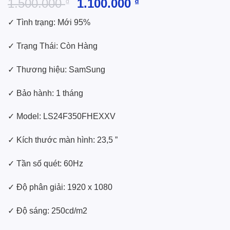
Giá
Giá
1.500.000
1.100.000
₫
₫
gốc
hiện
✓ Tình trạng: Mới 95%
là:
tại
1.500.000 ₫.
là:
✓ Trạng Thái: Còn Hàng
1.100.000 ₫.
✓ Thương hiệu: SamSung
✓ Bảo hành: 1 tháng
✓ Model: LS24F350FHEXXV
✓ Kích thước màn hình: 23,5 ”
✓ Tần số quét: 60Hz
✓ Độ phân giải: 1920 x 1080
✓ Độ sáng: 250cd/m2