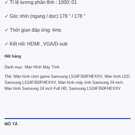
✓ Tỉ lệ tương phản tĩnh : 1000: 01
✓ Góc nhìn (ngang / dọc) 178 ° / 178 °
✓ Thời gian đáp ứng: 4ms
✓ Kết nối: HDMI , VGA/D-sub
Hết hàng
Danh mục:
Màn Hình Máy Tính
Thẻ:
Màn hình chơi game Samsung LS24F350FHEXXV
,
Màn hình LED
Samsung LS24F350FHEXXV
,
Màn hình máy tính Samsung 24 inch
,
Màn hình Samsung 24 inch Full HD
,
Samsung LS24F350FHEXXV
MÔ TẢ