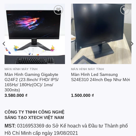
Add to
Add to
wishlist
wishlist
MÀN HÌNH MÁY TÍNH
MÀN HÌNH MÁY TÍNH
Màn Hình Gaming Gigabyte
Màn Hình Led Samsung
G24F2 (23.8inch/ FHD/ IPS/
S24E310 24Inch Đẹp Như Mới
165Hz/ 180Hz(OC)/ 1ms/
300nits)
3.580.000
₫
1.500.000
₫
CÔNG TY TNHH CÔNG NGHỆ
SÁNG TẠO XTECH VIỆT NAM
MST:
0316953369 do Sở Kế hoạch và Đầu tư Thành phố
Hồ Chí Minh cấp ngày 19/08/2021