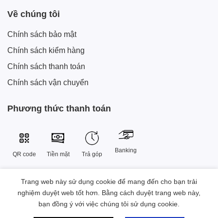
Về chúng tôi
Chính sách bảo mật
Chính sách kiểm hàng
Chính sách thanh toán
Chính sách vận chuyển
Phương thức thanh toán
Banking
QR code
Tiền mặt
Trả góp
Trang web này sử dụng cookie để mang đến cho bạn trải
Công Ty TNHH Công Nghệ Sáng Tạo Xtech Việt Nam
nghiệm duyệt web tốt hơn. Bằng cách duyệt trang web này,
38 Đường Số 9 , Khu đô thị Vạn Phúc, Phường Hiệp Bình, Thành
bạn đồng ý với việc chúng tôi sử dụng cookie.
phố Hồ Chí Minh, Việt Nam.