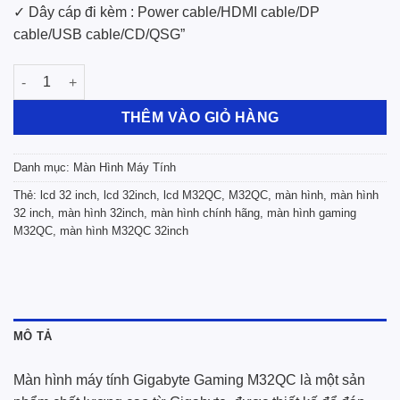
✓ Dây cáp đi kèm : Power cable/HDMI cable/DP
cable/USB cable/CD/QSG”
Màn Hình Máy Tính Gigabyte Gaming M32QC 32 inch QHD VA 1
THÊM VÀO GIỎ HÀNG
Danh mục:
Màn Hình Máy Tính
Thẻ:
lcd 32 inch
,
lcd 32inch
,
lcd M32QC
,
M32QC
,
màn hình
,
màn hình
32 inch
,
màn hình 32inch
,
màn hình chính hãng
,
màn hình gaming
M32QC
,
màn hình M32QC 32inch
MÔ TẢ
Màn hình máy tính Gigabyte Gaming M32QC là một sản