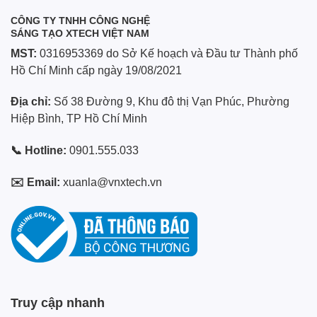
là:
tại
3.390.000 ₫.
là:
00 ₫.
3.190.000 ₫.
CÔNG TY TNHH CÔNG NGHỆ
SÁNG TẠO XTECH VIỆT NAM
MST:
0316953369 do Sở Kế hoạch và Đầu tư Thành phố
Hồ Chí Minh cấp ngày 19/08/2021
Địa chỉ:
Số 38 Đường 9, Khu đô thị Vạn Phúc, Phường
Hiệp Bình, TP Hồ Chí Minh
📞 Hotline:
0901.555.033
✉️ Email:
xuanla@vnxtech.vn
Truy cập nhanh