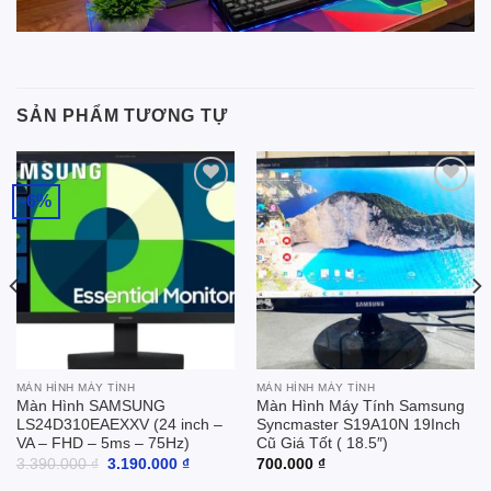
SẢN PHẨM TƯƠNG TỰ
-6%
Add to
Add to
wishlist
wishlist
MÀN HÌNH MÁY TÍNH
MÀN HÌNH MÁY TÍNH
Màn Hình SAMSUNG
Màn Hình Máy Tính Samsung
LS24D310EAEXXV (24 inch –
Syncmaster S19A10N 19Inch
VA – FHD – 5ms – 75Hz)
Cũ Giá Tốt ( 18.5″)
Giá
Giá
3.390.000
₫
3.190.000
₫
700.000
₫
gốc
hiện