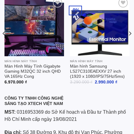
-9%
Add to
Add to
wishlist
wishlist
MÀN HÌNH MÁY TÍNH
MÀN HÌNH MÁY TÍNH
Màn Hình Máy Tính Gigabyte
Màn hình Samsung
Gaming M32QC 32 inch QHD
LS27C310EAEXXV 27 inch
VA 165Hz Cong
(1920 x 1080/IPS/75Hz/5ms)
Giá
Giá
6.970.000
₫
3.290.000
₫
2.990.000
₫
gốc
hiện
là:
tại
3.290.000 ₫.
là:
2.990.00
CÔNG TY TNHH CÔNG NGHỆ
SÁNG TẠO XTECH VIỆT NAM
MST:
0316953369 do Sở Kế hoạch và Đầu tư Thành phố
Hồ Chí Minh cấp ngày 19/08/2021
Địa chỉ:
Số 38 Đường 9, Khu đô thị Vạn Phúc, Phường