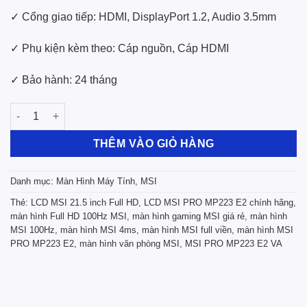
✓ Cổng giao tiếp: HDMI, DisplayPort 1.2, Audio 3.5mm
✓ Phụ kiện kèm theo: Cáp nguồn, Cáp HDMI
✓ Bảo hành: 24 tháng
LCD MSI PRO MP223 E2 (21.5” / FHD / VA / 100Hz / 4ms / Full vi
THÊM VÀO GIỎ HÀNG
Danh mục:
Màn Hình Máy Tính
,
MSI
Thẻ:
LCD MSI 21.5 inch Full HD
,
LCD MSI PRO MP223 E2 chính hãng
,
màn hình Full HD 100Hz MSI
,
màn hình gaming MSI giá rẻ
,
màn hình
MSI 100Hz
,
màn hình MSI 4ms
,
màn hình MSI full viền
,
màn hình MSI
PRO MP223 E2
,
màn hình văn phòng MSI
,
MSI PRO MP223 E2 VA