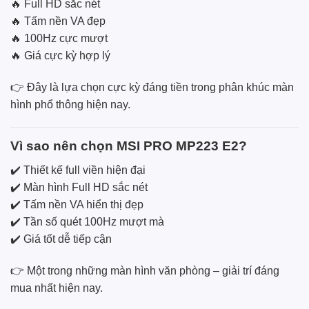
🔥 Full HD sắc nét
🔥 Tấm nền VA đẹp
🔥 100Hz cực mượt
🔥 Giá cực kỳ hợp lý
👉 Đây là lựa chọn cực kỳ đáng tiền trong phân khúc màn
hình phổ thông hiện nay.
Vì sao nên chọn MSI PRO MP223 E2?
✔️ Thiết kế full viền hiện đại
✔️ Màn hình Full HD sắc nét
✔️ Tấm nền VA hiển thị đẹp
✔️ Tần số quét 100Hz mượt mà
✔️ Giá tốt dễ tiếp cận
👉 Một trong những màn hình văn phòng – giải trí đáng
mua nhất hiện nay.