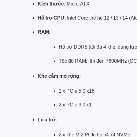
Kích thước:
Micro-ATX
Hỗ trợ CPU:
Intel Core thế hệ 12 / 13 / 14 (A
RAM:
Hỗ trợ DDR5 (tối đa 4 khe, dung l
Tốc độ RAM: lên đến 7600MHz (OC
Khe cắm mở rộng:
1 x PCIe 5.0 x16
2 x PCIe 3.0 x1
Lưu trữ:
2 x khe M.2 PCIe Gen4 x4 NVMe