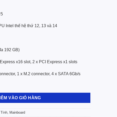
N5
 Intel thế hệ thứ 12, 13 và 14
đa 192 GB)
xpress x16 slot, 2 x PCI Express x1 slots
nnector, 1 x M.2 connector, 4 x SATA 6Gb/s
S3H GEN5 số lượng
HÊM VÀO GIỎ HÀNG
 Tính
,
Mainboard