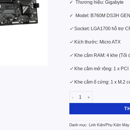
✓ Thương hiệu: Gigabyte
✓ Model: B760M DS3H GE
✓
Socket: LGA1700 hỗ trợ CPU
✓
Kích thước: Micro ATX
✓
Khe cắm RAM: 4 khe (Tối 
✓
Khe cắm mở rộng: 1 x PCI E
✓
Khe cắm ổ cứng: 1 x M.2 co
Mainboard Gigabyte B760M D
T
Danh mục:
Linh Kiện/Phụ Kiện Máy