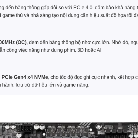
g đến băng thông gấp đôi so với PCIe 4.0, đảm bảo khả năng 
i game thủ và nhà sáng tạo nội dung cần hiệu suất đồ họa tối đ
00MHz (OC)
, đem đến băng thông bộ nhớ cực lớn. Nhờ đó, ngư
 lẫn công việc nặng như dựng phim, 3D hoặc AI.
2 PCIe Gen4 x4 NVMe
, cho tốc độ đọc ghi cực nhanh, kết hợp 
u hành, lưu trữ dữ liệu lớn và game nặng.