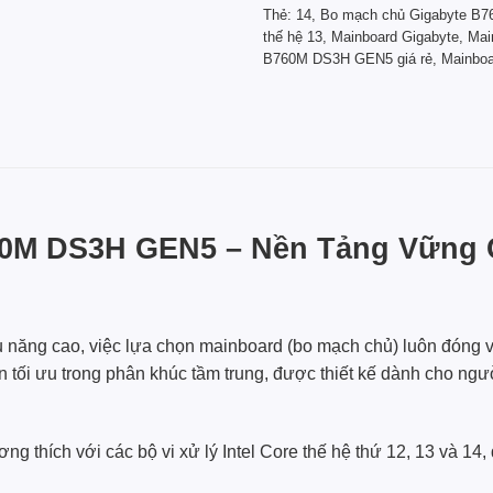
Thẻ:
14
,
Bo mạch chủ Gigabyte 
thế hệ 13
,
Mainboard Gigabyte
,
Mai
B760M DS3H GEN5 giá rẻ
,
Mainboa
60M DS3H GEN5 – Nền Tảng Vững 
u năng cao, việc lựa chọn mainboard (bo mạch chủ) luôn đóng v
n tối ưu trong phân khúc tầm trung, được thiết kế dành cho n
ương thích với các bộ vi xử lý Intel Core thế hệ thứ 12, 13 và 1